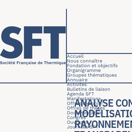
Aller au contenu principal
Navigation princip
Accueil
Nous connaître
Fondation et objectifs
Organigramme
Groupes thématiques
Annuaire
Activités
Bulletins de liaison
Agenda SFT
Manifestations
ANALYSE CO
Offres d'emploi
Offres de thèses
MODÉLISATI
Documentation
Congrès
RAYONNEMEN
Ouvrages
Journées SFT