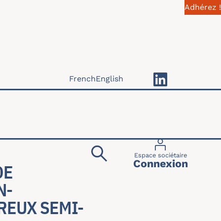
Adhérez !
French
English
Menu du compte 
Espace sociétaire
Connexion
DE
N-
REUX SEMI-