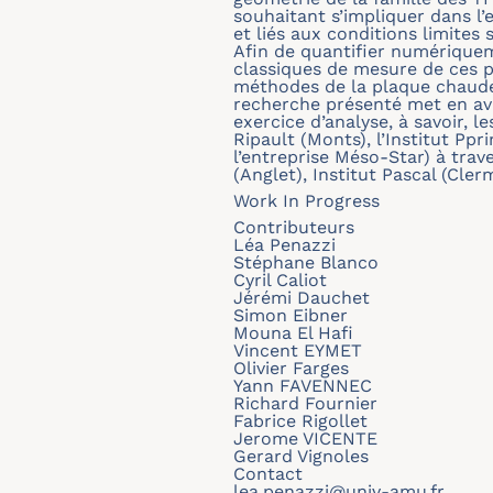
souhaitant s’impliquer dans l
et liés aux conditions limites
Afin de quantifier numériquem
classiques de mesure de ces pr
méthodes de la plaque chaude 
recherche présenté met en avan
exercice d’analyse, à savoir, l
Ripault (Monts), l’Institut Pp
l’entreprise Méso-Star) à trav
(Anglet), Institut Pascal (Cl
Work In Progress
Contributeurs
Léa Penazzi
Stéphane Blanco
Cyril Caliot
Jérémi Dauchet
Simon Eibner
Mouna El Hafi
Vincent EYMET
Olivier Farges
Yann FAVENNEC
Richard Fournier
Fabrice Rigollet
Jerome VICENTE
Gerard Vignoles
Contact
lea.penazzi@univ-amu.fr