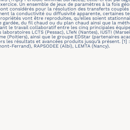
’exercice. Un ensemble de jeux de paramètres à la fois g
 sont considérés pour la résolution des transferts couplés 
ent la conductivité ou diffusivité apparente, certaines 
opriétés vont être reproduites, qu’elles soient stationnai
gardée, du fil chaud ou du plan chaud ainsi que la métho
t le travail collaboratif entre les cinq principales équi
es laboratoires LCTS (Pessac), LTeN (Nantes), IUSTI (Marsei
rime (Poitiers), ainsi que le groupe EDStar (partenaires ac
ers les résultats et avancées produits jusqu’à présent. [
ermont-Ferrand), RAPSODEE (Albi), LEMTA (Nancy).