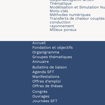
Thématique
Modélisation et Simulation N
Mots-clés
Méthodes numériques
Transferts de chaleur couplés
conduction
rayonnement
Milieux poreux
Navigation principale
Accueil
Fondation et objectifs
Organigramme
Groupes thématiques
Annuaire
Bulletins de liaison
Agenda SFT
Manifestations
Offres d'emploi
Offres de thèses
Congrès
Ouvrages
Journées SFT