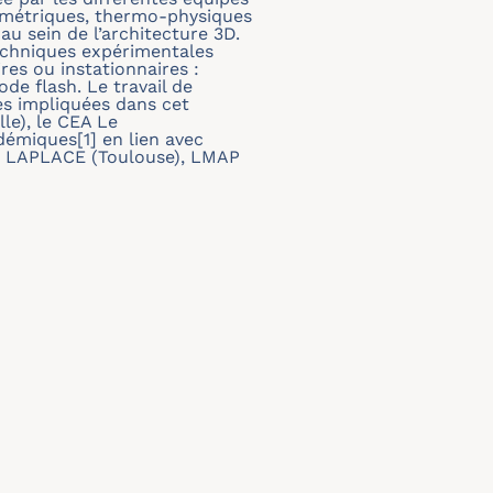
éométriques, thermo-physiques
au sein de l’architecture 3D.
techniques expérimentales
res ou instationnaires :
de flash. Le travail de
pes impliquées dans cet
lle), le CEA Le
adémiques[1] en lien avec
1] : LAPLACE (Toulouse), LMAP