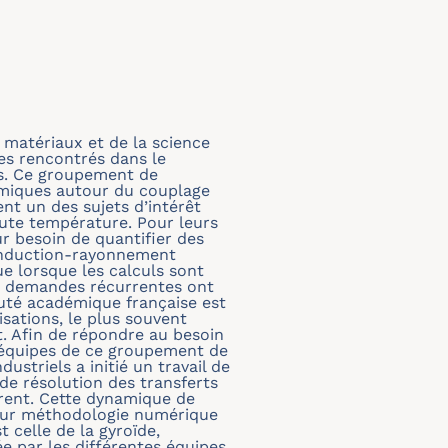
 matériaux et de la science
es rencontrés dans le
fs. Ce groupement de
démiques autour du couplage
t un des sujets d’intérêt
ute température. Pour leurs
r besoin de quantifier des
conduction-rayonnement
e lorsque les calculs sont
es demandes récurrentes ont
auté académique française est
sations, le plus souvent
t. Afin de répondre au besoin
s équipes de ce groupement de
triels a initié un travail de
de résolution des transferts
rent. Cette dynamique de
leur méthodologie numérique
 celle de la gyroïde,
ée par les différentes équipes