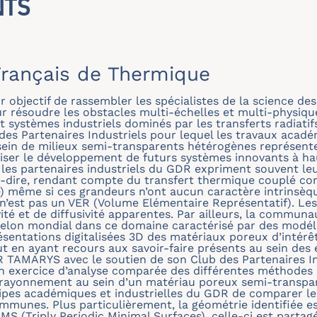
NTS
rançais de Thermique
jectif de rassembler les spécialistes de la science des
r résoudre les obstacles multi-échelles et multi-physiqu
systèmes industriels dominés par les transferts radiati
des Partenaires Industriels pour lequel les travaux aca
in de milieux semi-transparents hétérogènes représenten
ser le développement de futurs systèmes innovants à ha
les partenaires industriels du GDR expriment souvent leu
-à-dire, rendant compte du transfert thermique couplé 
e) même si ces grandeurs n’ont aucun caractère intrinsèqu
 n’est pas un VER (Volume Elémentaire Représentatif). L
ité et de diffusivité apparentes. Par ailleurs, la commun
chelon mondial dans ce domaine caractérisé par des modéli
résentations digitalisées 3D des matériaux poreux d’intérê
out en ayant recours aux savoir-faire présents au sein de
TAMARYS avec le soutien de son Club des Partenaires Indus
n exercice d’analyse comparée des différentes méthodes 
 rayonnement au sein d’un matériau poreux semi-transpa
quipes académiques et industrielles du GDR de comparer 
munes. Plus particulièrement, la géométrie identifiée est
MS (Triply Periodic Minimal Surfaces), celle-ci est partag