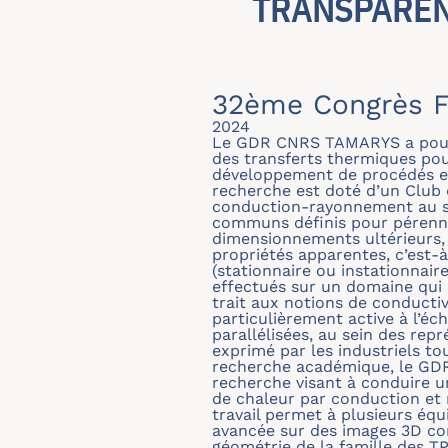
TRANSPARE
32ème Congrès F
2024
Le GDR CNRS TAMARYS a pour ob
des transferts thermiques pou
développement de procédés et 
recherche est doté d’un Club 
conduction-rayonnement au se
communs définis pour pérenni
dimensionnements ultérieurs, 
propriétés apparentes, c’est
(stationnaire ou instationnair
effectués sur un domaine qui
trait aux notions de conductiv
particulièrement active à l’é
parallélisées, au sein des rep
exprimé par les industriels t
recherche académique, le GDR 
recherche visant à conduire u
de chaleur par conduction et
travail permet à plusieurs é
avancée sur des images 3D com
géométrie de la famille des TP