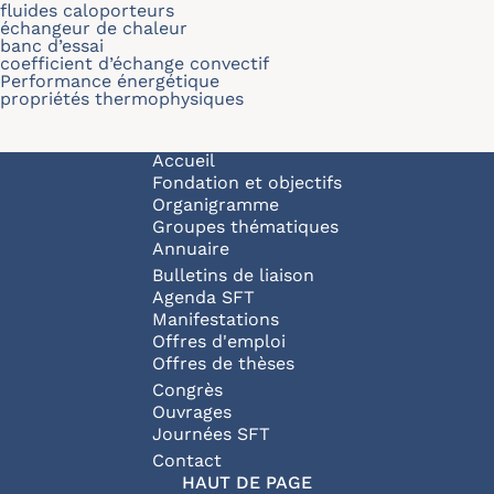
fluides caloporteurs
échangeur de chaleur
banc d’essai
coefficient d’échange convectif
Performance énergétique
propriétés thermophysiques
Navigation principale
Accueil
Fondation et objectifs
Organigramme
Groupes thématiques
Annuaire
Bulletins de liaison
Agenda SFT
Manifestations
Offres d'emploi
Offres de thèses
Congrès
Ouvrages
Journées SFT
Pied de page
Contact
HAUT DE PAGE