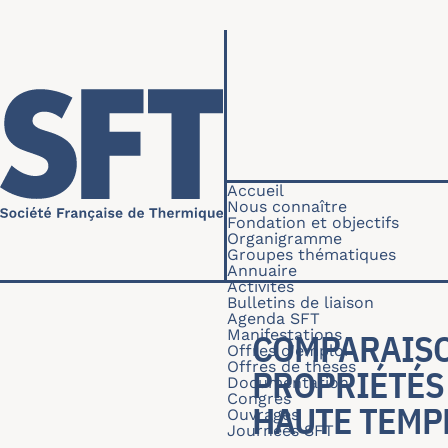
Aller au contenu principal
Navigation princip
Accueil
Nous connaître
Fondation et objectifs
Organigramme
Groupes thématiques
Annuaire
Activités
Bulletins de liaison
Agenda SFT
Manifestations
COMPARAISO
Offres d'emploi
Offres de thèses
PROPRIÉTÉS
Documentation
Congrès
HAUTE TEMP
Ouvrages
Journées SFT