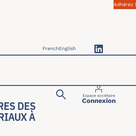
Adhérez !
French
English
Menu du compte 
Espace sociétaire
Connexion
RES DES
RIAUX À