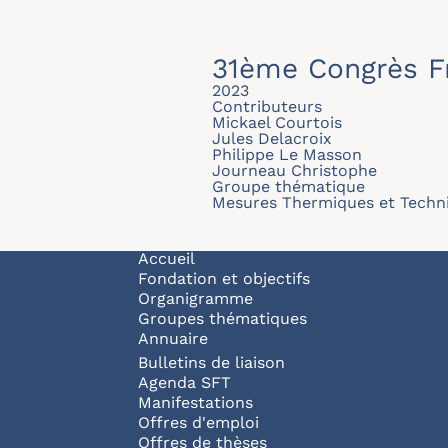
31ème Congrès F
2023
Contributeurs
Mickael Courtois
Jules Delacroix
Philippe Le Masson
Journeau Christophe
Groupe thématique
Mesures Thermiques et Techni
Navigation principale
Accueil
Fondation et objectifs
Organigramme
Groupes thématiques
Annuaire
Bulletins de liaison
Agenda SFT
Manifestations
Offres d'emploi
Offres de thèses