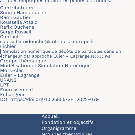
à tubes elliptiques et ailettes planes continues.
Contributeurs
Souria Hamidouche
Remi Gautier
Kousseila Atsaid
Rafik Ouchene
Serge Russeil
Contact
souria.hamidouche@imt-nord-europe.fr
Fichier
Simulation numérique de dépôts de particules dans un
échangeur par approche Euler – Lagrange
(860.22 Ko)
Groupe thématique
Modélisation et Simulation Numérique
Mots-clés
Euler - Lagrange
URANS
LPT
Encrassement
Echangeur
DOI
https://doi.org/10.25855/SFT2022-079
Navigation principale
Accueil
Fondation et objectifs
Organigramme
Groupes thématiques