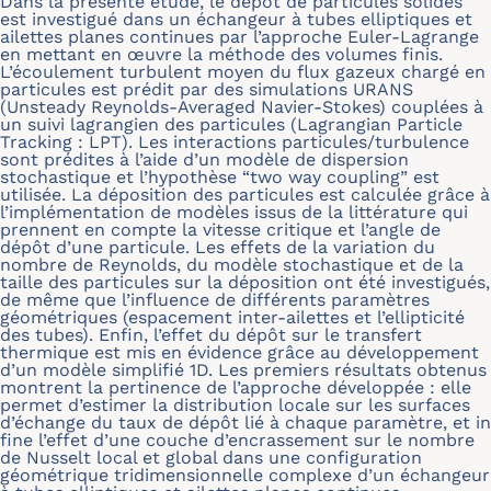
Dans la présente étude, le dépôt de particules solides
est investigué dans un échangeur à tubes elliptiques et
ailettes planes continues par l’approche Euler-Lagrange
en mettant en œuvre la méthode des volumes finis.
L’écoulement turbulent moyen du flux gazeux chargé en
particules est prédit par des simulations URANS
(Unsteady Reynolds-Averaged Navier-Stokes) couplées à
un suivi lagrangien des particules (Lagrangian Particle
Tracking : LPT). Les interactions particules/turbulence
sont prédites à l’aide d’un modèle de dispersion
stochastique et l’hypothèse “two way coupling” est
utilisée. La déposition des particules est calculée grâce à
l’implémentation de modèles issus de la littérature qui
prennent en compte la vitesse critique et l’angle de
dépôt d’une particule. Les effets de la variation du
nombre de Reynolds, du modèle stochastique et de la
taille des particules sur la déposition ont été investigués,
de même que l’influence de différents paramètres
géométriques (espacement inter-ailettes et l’ellipticité
des tubes). Enfin, l’effet du dépôt sur le transfert
thermique est mis en évidence grâce au développement
d’un modèle simplifié 1D. Les premiers résultats obtenus
montrent la pertinence de l’approche développée : elle
permet d’estimer la distribution locale sur les surfaces
d’échange du taux de dépôt lié à chaque paramètre, et in
fine l’effet d’une couche d’encrassement sur le nombre
de Nusselt local et global dans une configuration
géométrique tridimensionnelle complexe d’un échangeur