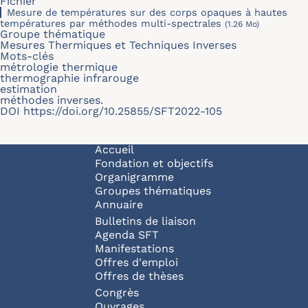
Fichier
Mesure de températures sur des corps opaques à hautes
températures par méthodes multi-spectrales
(1.26 Mo)
Groupe thématique
Mesures Thermiques et Techniques Inverses
Mots-clés
métrologie thermique
thermographie infrarouge
estimation
méthodes inverses.
DOI
https://doi.org/10.25855/SFT2022-105
Navigation principale
Accueil
Fondation et objectifs
Organigramme
Groupes thématiques
Annuaire
Bulletins de liaison
Agenda SFT
Manifestations
Offres d'emploi
Offres de thèses
Congrès
Ouvrages