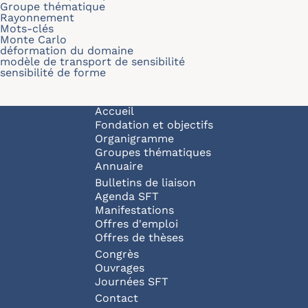
Groupe thématique
Rayonnement
Mots-clés
Monte Carlo
déformation du domaine
modèle de transport de sensibilité
sensibilité de forme
Navigation principale
Accueil
Fondation et objectifs
Organigramme
Groupes thématiques
Annuaire
Bulletins de liaison
Agenda SFT
Manifestations
Offres d'emploi
Offres de thèses
Congrès
Ouvrages
Journées SFT
Pied de page
Contact