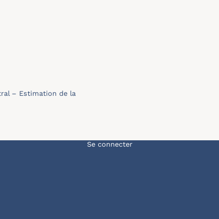
al – Estimation de la
Menu du compte de l'u
Se connecter