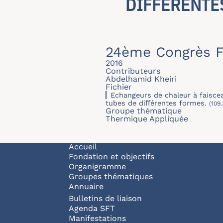
DIFFÉRENTE
24ème Congrès F
2016
Contributeurs
Abdelhamid Kheiri
Fichier
Echangeurs de chaleur à faisce
tubes de diﬀérentes formes.
(109.
Groupe thématique
Thermique Appliquée
Navigation principale
Accueil
Fondation et objectifs
Organigramme
Groupes thématiques
Annuaire
Bulletins de liaison
Agenda SFT
Manifestations