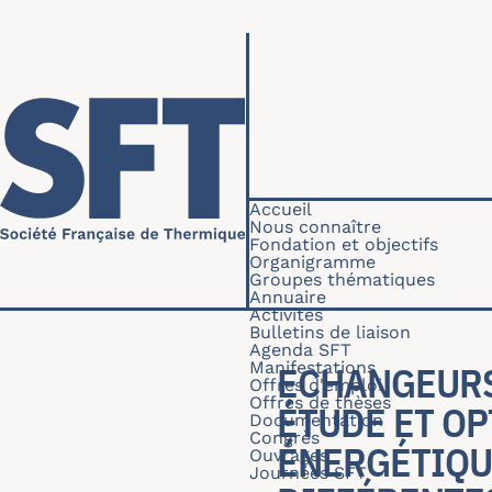
Aller au contenu principal
Navigation princip
Accueil
Nous connaître
Fondation et objectifs
Organigramme
Groupes thématiques
Annuaire
Activités
Bulletins de liaison
Agenda SFT
Manifestations
ECHANGEURS
Offres d'emploi
Offres de thèses
ÉTUDE ET O
Documentation
Congrès
ÉNERGÉTIQU
Ouvrages
Journées SFT