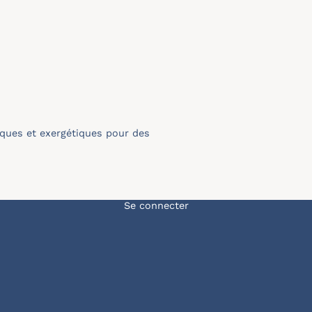
iques et exergétiques pour des
Menu du compte de l'u
Se connecter