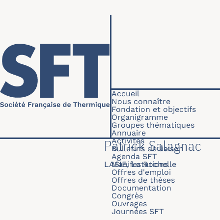
Aller au contenu principal
Navigation princip
Accueil
Nous connaître
Fondation et objectifs
Organigramme
Groupes thématiques
Annuaire
Activités
Patrick Salagnac
Bulletins de liaison
Agenda SFT
LASIE, La Rochelle
Manifestations
Offres d'emploi
Offres de thèses
Documentation
Congrès
Ouvrages
Journées SFT