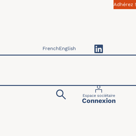
Adhérez !
French
English
Menu du compte 
Espace sociétaire
Connexion