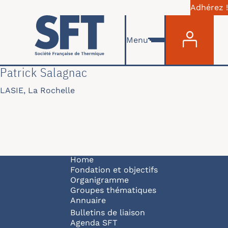
Adhérez !
Menu du com
Skip to main content
Menu
Patrick Salagnac
LASIE, La Rochelle
Navigation principale
Home
Fondation et objectifs
Organigramme
Groupes thématiques
Annuaire
Bulletins de liaison
Agenda SFT