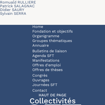
Romuald RULLIERE
Patrick SALAGNAC
Didier SAURY
Sylvain SERRA
Navigation principale
Home
Fondation et objectifs
Organigramme
Groupes thématiques
Annuaire
Bulletins de liaison
Agenda SFT
Manifestations
Offres d'emploi
Offres de thèses
Congrès
Ouvrages
Journées SFT
Pied de page
Contact
HAUT DE PAGE
Collectivités