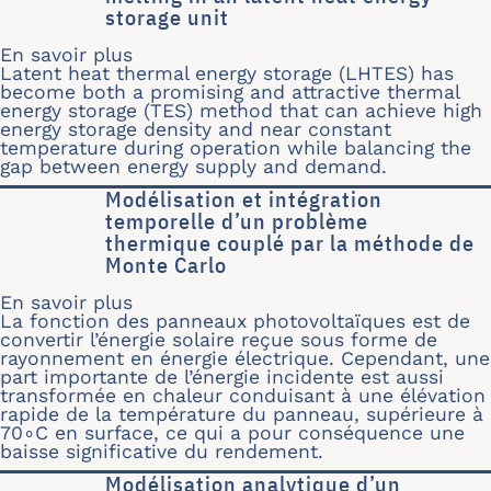
storage unit
En savoir plus
sur A REV-scale assessment of metal f
Latent heat thermal energy storage (LHTES) has
become both a promising and attractive thermal
energy storage (TES) method that can achieve high
energy storage density and near constant
temperature during operation while balancing the
gap between energy supply and demand.
Modélisation et intégration
temporelle d’un problème
thermique couplé par la méthode de
Monte Carlo
En savoir plus
sur Modélisation et intégration temp
La fonction des panneaux photovoltaïques est de
convertir l’énergie solaire reçue sous forme de
rayonnement en énergie électrique. Cependant, une
part importante de l’énergie incidente est aussi
transformée en chaleur conduisant à une élévation
rapide de la température du panneau, supérieure à
70∘C en surface, ce qui a pour conséquence une
baisse significative du rendement.
Modélisation analytique d’un