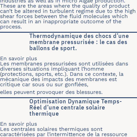
industries as well as in micro Algae production.
These are the areas where the quality of product
can’t be altered in turbulent regime due to the high
shear forces between the fluid molecules which
can result in an inappropriate outcome of the
process.
Thermodynamique des chocs d’une
membrane pressurisée : le cas des
ballons de sport.
En savoir plus
sur Thermodynamique des chocs d’une
Les membranes pressurisées sont utilisées dans
diverses situations impliquant l’homme
(protections, sports, etc.). Dans ce contexte, la
mécanique des impacts des membranes est
critique car sous ou sur gonflées,
elles peuvent provoquer des blessures.
Optimisation Dynamique Temps-
Réel d’une centrale solaire
thermique
En savoir plus
sur Optimisation Dynamique Temps-Ré
Les centrales solaires thermiques sont
caractérisées par l’intermittence de la ressource