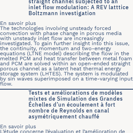
straight channel subjected to an
inlet flow modulation: A REV latttice
Boltzmann investigation
En savoir plus
sur Insight into prediction of unstea
The technologies involving unsteady forced
convection with phase change in porous media
with unsteady inlet flow are increasingly
investigated. To gain further insight into this issue,
the continuity, momentum and two-energy
equations (LTNE model) describing the flow in the
melted PCM and heat transfer between metal foam
and PCM are solved within an open-ended straight
porous channel as a latent heat thermal energy
storage system (LHTES). The system is modulated
by sin waves superimposed on a time-varying input
flow.
Tests et améliorations de modèles
mixtes de Simulation des Grandes
Échelles d’un écoulement à fort
nombre de Reynolds en canal
asymétriquement chauffé
En savoir plus
sur Tests et améliorations de modèl
L’étude concerne l’évaluation et l’amélioration de