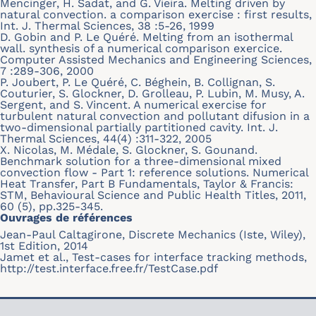
Mencinger, H. Sadat, and G. Vieira. Melting driven by
natural convection. a comparison exercise : first results,
Int. J. Thermal Sciences, 38 :5-26, 1999
D. Gobin and P. Le Quéré. Melting from an isothermal
wall. synthesis of a numerical comparison exercice.
Computer Assisted Mechanics and Engineering Sciences,
7 :289-306, 2000
P. Joubert, P. Le Quéré, C. Béghein, B. Collignan, S.
Couturier, S. Glockner, D. Grolleau, P. Lubin, M. Musy, A.
Sergent, and S. Vincent. A numerical exercise for
turbulent natural convection and pollutant difusion in a
two-dimensional partially partitioned cavity. Int. J.
Thermal Sciences, 44(4) :311-322, 2005
X. Nicolas, M. Médale, S. Glockner, S. Gounand.
Benchmark solution for a three-dimensional mixed
convection flow - Part 1: reference solutions. Numerical
Heat Transfer, Part B Fundamentals, Taylor & Francis:
STM, Behavioural Science and Public Health Titles, 2011,
60 (5), pp.325-345.
Ouvrages de références
Jean-Paul Caltagirone, Discrete Mechanics (Iste, Wiley),
1st Edition, 2014
Jamet et al., Test-cases for interface tracking methods,
http://test.interface.free.fr/TestCase.pdf