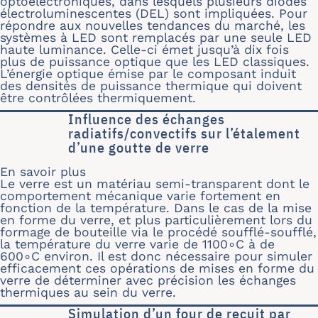
optoélectroniques, dans lesquels plusieurs diodes
électroluminescentes (DEL) sont impliquées. Pour
répondre aux nouvelles tendances du marché, les
systèmes à LED sont remplacés par une seule LED
haute luminance. Celle-ci émet jusqu’à dix fois
plus de puissance optique que les LED classiques.
L’énergie optique émise par le composant induit
des densités de puissance thermique qui doivent
être contrôlées thermiquement.
Influence des échanges
radiatifs/convectifs sur l’étalement
d’une goutte de verre
En savoir plus
sur Influence des échanges radiatifs/c
Le verre est un matériau semi-transparent dont le
comportement mécanique varie fortement en
fonction de la température. Dans le cas de la mise
en forme du verre, et plus particulièrement lors du
formage de bouteille via le procédé soufflé-soufflé,
la température du verre varie de 1100∘C à de
600∘C environ. Il est donc nécessaire pour simuler
efficacement ces opérations de mises en forme du
verre de déterminer avec précision les échanges
thermiques au sein du verre.
Simulation d’un four de recuit par