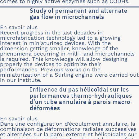
comes to highly active enzymes such as CODHs.
Study of permanent and alternate
gas flow in microchannels
En savoir plus
sur Study of permanent and alternate
Recent progress in the last decades in
microfabrication technology led to a growing
interest in miniaturized devices. With the
dimension getting smaller, knowledge of the
phenomena occurring in milli- and microchannels
is required. This knowledge will allow designing
properly the devices to optimize their
performances. Previous works on the
miniaturization of a Stirling engine were carried out
in our institute.
Influence du pas hélicoïdal sur les
performances thermo-hydrauliques
d’un tube annulaire à parois macro-
déformées
En savoir plus
sur Influence du pas hélicoïdal sur 
Dans une configuration d’écoulement annulaire, la
combinaison de déformations radiales successives
et alternées sur la paroi externe et hélicoïdales sur