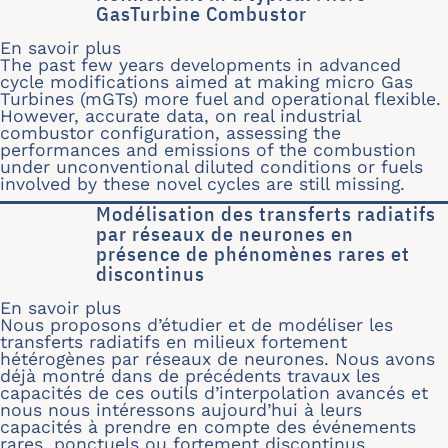
GasTurbine Combustor
En savoir plus
sur Large Eddy Simulation of Turbul
The past few years developments in advanced
cycle modifications aimed at making micro Gas
Turbines (mGTs) more fuel and operational flexible.
However, accurate data, on real industrial
combustor configuration, assessing the
performances and emissions of the combustion
under unconventional diluted conditions or fuels
involved by these novel cycles are still missing.
Modélisation des transferts radiatifs
par réseaux de neurones en
présence de phénomènes rares et
discontinus
En savoir plus
sur Modélisation des transferts radi
Nous proposons d’étudier et de modéliser les
transferts radiatifs en milieux fortement
hétérogènes par réseaux de neurones. Nous avons
déjà montré dans de précédents travaux les
capacités de ces outils d’interpolation avancés et
nous nous intéressons aujourd’hui à leurs
capacités à prendre en compte des événements
rares, ponctuels ou fortement discontinus.