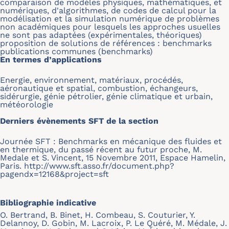
comparaison de modèles physiques, mathématiques, et
numériques, d'algorithmes, de codes de calcul pour la
modélisation et la simulation numérique de problèmes
non académiques pour lesquels les approches usuelles
ne sont pas adaptées (expérimentales, théoriques)
proposition de solutions de références : benchmarks
publications communes (benchmarks)
En termes d’applications
Energie, environnement, matériaux, procédés,
aéronautique et spatial, combustion, échangeurs,
sidérurgie, génie pétrolier, génie climatique et urbain,
météorologie
Derniers évènements SFT de la section
Journée SFT : Benchmarks en mécanique des fluides et
en thermique, du passé récent au futur proche, M.
Medale et S. Vincent, 15 Novembre 2011, Espace Hamelin,
Paris.
http://www.sft.asso.fr/document.php?
pagendx=12168&project=sft
Bibliographie indicative
O. Bertrand, B. Binet, H. Combeau, S. Couturier, Y.
Delannoy, D. Gobin, M. Lacroix, P. Le Quéré, M. Médale, J.