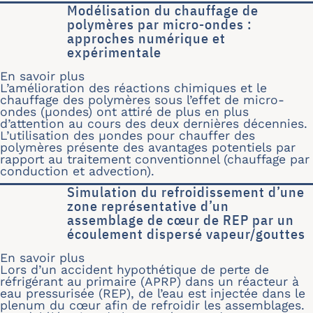
Modélisation du chauffage de
polymères par micro-ondes :
approches numérique et
expérimentale
En savoir plus
sur Modélisation du chauffage de po
L’amélioration des réactions chimiques et le
chauffage des polymères sous l’effet de micro-
ondes (
μ
ondes) ont attiré de plus en plus
d’attention au cours des deux dernières décennies.
L’utilisation des
μ
ondes pour chauffer des
polymères présente des avantages potentiels par
rapport au traitement conventionnel (chauffage par
conduction et advection).
Simulation du refroidissement d’une
zone représentative d’un
assemblage de cœur de REP par un
écoulement dispersé vapeur/gouttes
En savoir plus
sur Simulation du refroidissement d
Lors d’un accident hypothétique de perte de
réfrigérant au primaire (APRP) dans un réacteur à
eau pressurisée (REP), de l’eau est injectée dans le
plenum du cœur afin de refroidir les assemblages.