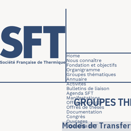
Skip to main content
Navigation princip
Home
Nous connaître
Fondation et objectifs
Organigramme
Groupes thématiques
Annuaire
Activités
Bulletins de liaison
Agenda SFT
Manifestations
GROUPES TH
Offres d'emploi
Offres de thèses
Documentation
Congrès
Ouvrages
Modes de Transfer
Journées SFT