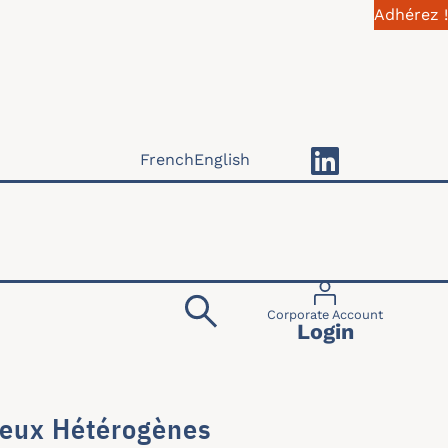
Adhérez !
French
English
Menu du compte 
Corporate Account
Login
lieux Hétérogènes