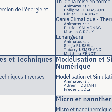
Th. de la mise en forme
Animateurs :
sion de l'énergie et
Philippe LE MASSON
Didier DELAUNAY
Génie Climatique - Ther
Animateurs :
Patrick SALAGNAC
Monica SIROUX
Echangeurs
Animateurs :
Serge RUSSEIL
Thierry LEMENAND
Matthieu FÉNOT
es et Techniques
Modélisation et S
Numérique
echniques Inverses
Modélisation et Simula
Animateurs :
Adrien TOUTANT
Frédéric JOLY
Micro et nanothe
Micro et nanothermique