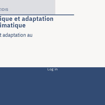
IDIS
que et adaptation
imatique
 adaptation au
Menu du compte de l
Log in