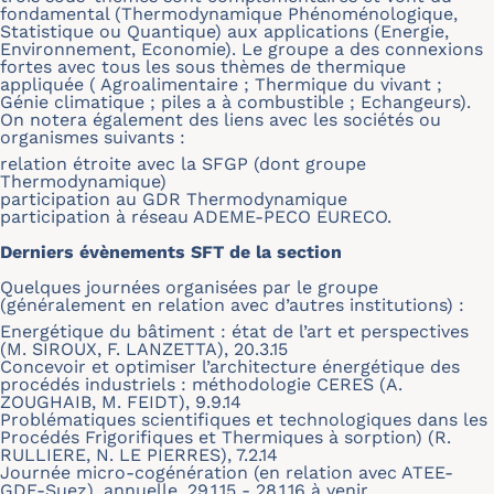
fondamental (Thermodynamique Phénoménologique,
Statistique ou Quantique) aux applications (Energie,
Environnement, Economie). Le groupe a des connexions
fortes avec tous les sous thèmes de thermique
appliquée ( Agroalimentaire ; Thermique du vivant ;
Génie climatique ; piles a à combustible ; Echangeurs).
On notera également des liens avec les sociétés ou
organismes suivants :
relation étroite avec la SFGP (dont groupe
Thermodynamique)
participation au GDR Thermodynamique
participation à réseau ADEME-PECO EURECO.
Derniers évènements SFT de la section
Quelques journées organisées par le groupe
(généralement en relation avec d’autres institutions) :
Energétique du bâtiment : état de l’art et perspectives
(M. SIROUX, F. LANZETTA), 20.3.15
Concevoir et optimiser l’architecture énergétique des
procédés industriels : méthodologie CERES (A.
ZOUGHAIB, M. FEIDT), 9.9.14
Problématiques scientifiques et technologiques dans les
Procédés Frigorifiques et Thermiques à sorption) (R.
RULLIERE, N. LE PIERRES), 7.2.14
Journée micro-cogénération (en relation avec ATEE-
GDF-Suez), annuelle, 29.1.15 - 28.1.16 à venir.