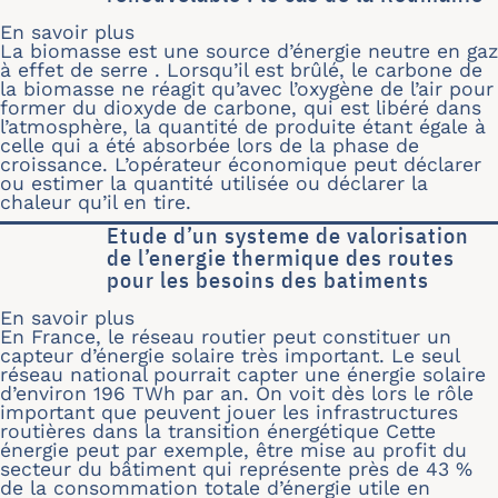
En savoir plus
sur Etude théorique et expérimentale 
La biomasse est une source d’énergie neutre en gaz
à effet de serre . Lorsqu’il est brûlé, le carbone de
la biomasse ne réagit qu’avec l’oxygène de l’air pour
former du dioxyde de carbone, qui est libéré dans
l’atmosphère, la quantité de produite étant égale à
celle qui a été absorbée lors de la phase de
croissance. L’opérateur économique peut déclarer
ou estimer la quantité utilisée ou déclarer la
chaleur qu’il en tire.
Etude d’un systeme de valorisation
de l’energie thermique des routes
pour les besoins des batiments
En savoir plus
sur Etude d’un systeme de valorisatio
En France, le réseau routier peut constituer un
capteur d’énergie solaire très important. Le seul
réseau national pourrait capter une énergie solaire
d’environ 196 TWh par an. On voit dès lors le rôle
important que peuvent jouer les infrastructures
routières dans la transition énergétique Cette
énergie peut par exemple, être mise au profit du
secteur du bâtiment qui représente près de 43 %
de la consommation totale d’énergie utile en