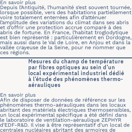
En savoir plus
sur Étude de faisabilité d’une unité r
Depuis l’Antiquité, l’humanité s’est souvent tournée,
lorsque possible, vers des habitations partiellement
voire totalement enterrées afin d’atténuer
l’amplitude des variations du climat dans ses abris
et d’offrir une protection accrue comparé à des
abris de fortune. En France, l’habitat troglodytique
est bien représenté : particulièrement en Dordogne,
mais aussi dans le Val de Loire, en Anjou et dans la
vallée crayeuse de la Seine, pour ne nommer que
ces régions.
Mesures du champ de température
par fibres optiques au sein d’un
local expérimental industriel dédié
à l’étude des phénomènes thermo-
aérauliques
En savoir plus
sur Mesures du champ de température 
Afin de disposer de données de référence sur les
phénomènes thermo-aérauliques dans les locaux
abritant des matériels électriques thermosensibles,
un local expérimental spécifique a été défini dans
le laboratoire de ventilation-aéraulique ZEPHYR
d’EDF-R&D. Il vise à être représentatif d’un local de
centrales nucléaires abritant des armoires de