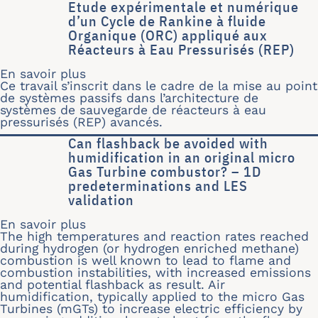
Etude expérimentale et numérique
d’un Cycle de Rankine à fluide
Organique (ORC) appliqué aux
Réacteurs à Eau Pressurisés (REP)
En savoir plus
sur Etude expérimentale et numérique
Ce travail s’inscrit dans le cadre de la mise au point
de systèmes passifs dans l’architecture de
systèmes de sauvegarde de réacteurs à eau
pressurisés (REP) avancés.
Can flashback be avoided with
humidification in an original micro
Gas Turbine combustor? – 1D
predeterminations and LES
validation
En savoir plus
sur Can flashback be avoided with hu
The high temperatures and reaction rates reached
during hydrogen (or hydrogen enriched methane)
combustion is well known to lead to flame and
combustion instabilities, with increased emissions
and potential flashback as result. Air
humidification, typically applied to the micro Gas
Turbines (mGTs) to increase electric efficiency by