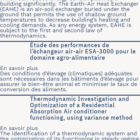
building significantly. The Earth-Air Heat Exchanger
(EAHE) is an air-soil exchanger buried under the
ground that permits the use of shallow ground
temperatures to decrease building’s heating and
cooling demands. As any energy system, EAHE is
subject to the first and second law of
thermodynamics.
Étude des performances de
l’échangeur air-air ESA-3000 pour le
domaine agro-alimentaire
En savoir plus
sur Étude des performances de l’écha
Des conditions d’élevage (climatiques) adéquates
sont nécessaires dans les bâtiments d’élevage pour
assurer le bien-être animal et minimiser le taux de
conversion des aliments.
Thermodynamic Investigation and
Optimization of a Residential
Absorption Air conditioner
functioning, using variance method
En savoir plus
sur Thermodynamic Investigation and 
The identification of a thermodynamic system and
the optimization of its functioning in steady regime