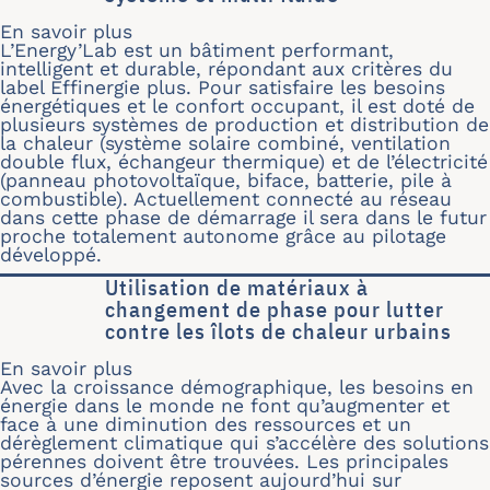
En savoir plus
sur EnergyLab, plateforme à énergie p
L’Energy’Lab est un bâtiment performant,
intelligent et durable, répondant aux critères du
label Effinergie plus. Pour satisfaire les besoins
énergétiques et le confort occupant, il est doté de
plusieurs systèmes de production et distribution de
la chaleur (système solaire combiné, ventilation
double flux, échangeur thermique) et de l’électricité
(panneau photovoltaïque, biface, batterie, pile à
combustible). Actuellement connecté au réseau
dans cette phase de démarrage il sera dans le futur
proche totalement autonome grâce au pilotage
développé.
Utilisation de matériaux à
changement de phase pour lutter
contre les îlots de chaleur urbains
En savoir plus
sur Utilisation de matériaux à change
Avec la croissance démographique, les besoins en
énergie dans le monde ne font qu’augmenter et
face à une diminution des ressources et un
dérèglement climatique qui s’accélère des solutions
pérennes doivent être trouvées. Les principales
sources d’énergie reposent aujourd’hui sur