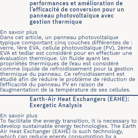
performances et amélioration de
l’efficacité de conversion pour un
panneau photovoltaïque avec
gestion thermique
En savoir plus
sur Critère d’évaluation des performa
Dans cet article, un panneau photovoltaïque
typique comportant cinq couches différentes de :
verre, 1ère EVA, cellule photovoltaïque (PV), 2ème
EVA et tedlar est considéré pour en effectuer une
évaluation thermique. Un fluide ayant les
propriétés thermiques de l’eau est considéré
comme liquide de refroidissement pour la gestion
thermique du panneau. Ce refroidissement est
étudié afin de réduire le problème de réduction de
l’efficacité du panneau PV en raison de
l’augmentation de la température de ses cellules.
Earth-Air Heat Exchangers (EAHE):
Exergetic Analysis
En savoir plus
sur Earth-Air Heat Exchangers (EAHE):
To facilitate the energy transition, it is necessary to
develop sustainable energy technologies. The Earth
Air Heat Exchanger (EAHE) is such technology,
which can reduce energy consumption by a