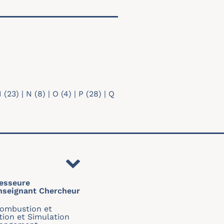
M
(23)
|
N
(8)
|
O
(4)
|
P
(28)
|
Q
esseure
nseignant Chercheur
Combustion et
tion et Simulation