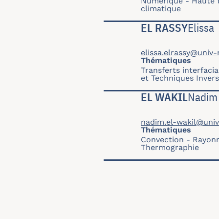
Numérique
Haute 
climatique
EL RASSY
Elissa
elissa.elrassy@univ-
Thématiques
Transferts interfaci
et Techniques Inver
EL WAKIL
Nadim
nadim.el-wakil@univ
Thématiques
Convection
Rayon
Thermographie