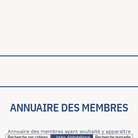
ale
ANNUAIRE DES MEMBRES
Annuaire des membres ayant souhaité y apparaître
Recherche par critères
Index Alphabétique
Recherche textuelle