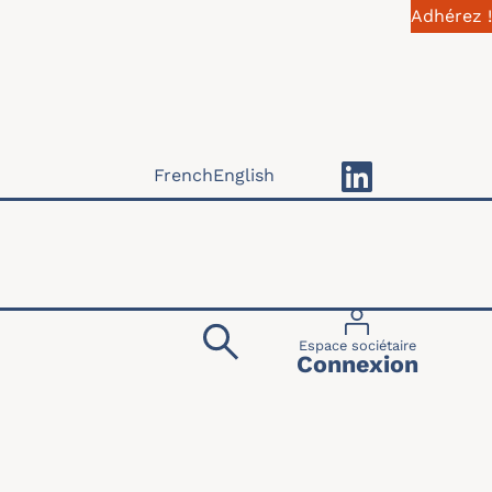
Adhérez !
French
English
Menu du compte 
Espace sociétaire
Connexion