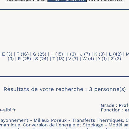
es
Recherche par mots-clés
Type de profil
Tout
Doctorant
Membre individuel
|
E
(3)
|
F
(16)
|
G
(25)
|
H
(15)
|
I
(3)
|
J
(7)
|
K
(3)
|
L
(42)
|
(3)
|
R
(25)
|
S
(24)
|
T
(13)
|
V
(7)
|
W
(4)
|
Y
(1)
|
Z
(3)
Résultats de votre recherche : 3 personne(s)
Grade
Prof
albi.fr
Fonction
e
Rayonnement
Milieux Poreux
Transferts Thermiques, 
amique, Conversion de l'énergie et Stockage
Modélisa