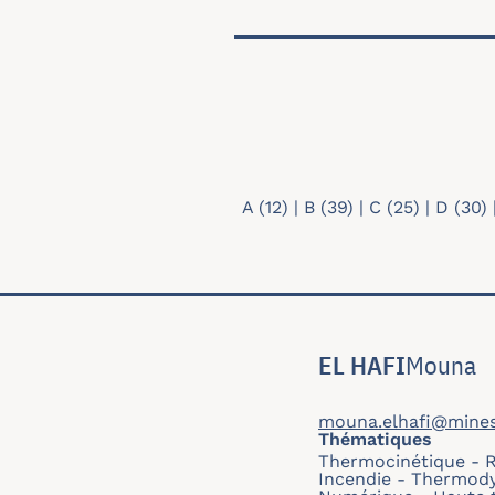
Recherche par thématiqu
A
(12)
|
B
(39)
|
C
(25)
|
D
(30)
EL HAFI
Mouna
mouna.elhafi@mines-
Thématiques
Thermocinétique
Incendie
Thermodyn