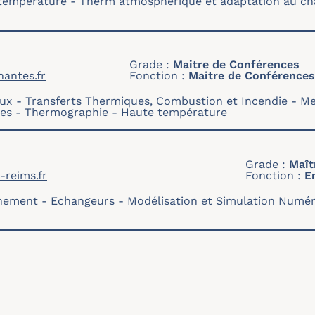
température
Therm atmosphérique et adaptation au c
Grade
Maitre de Conférences
nantes.fr
Fonction
Maitre de Conférences
aux
Transferts Thermiques, Combustion et Incendie
Me
ses
Thermographie
Haute température
Grade
Maît
-reims.fr
Fonction
E
nement
Echangeurs
Modélisation et Simulation Numé