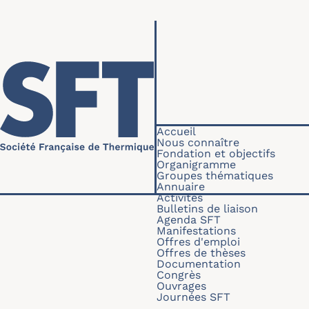
Aller au contenu principal
Navigation princip
Accueil
Nous connaître
Fondation et objectifs
Organigramme
Groupes thématiques
Annuaire
Activités
Bulletins de liaison
Agenda SFT
Manifestations
Offres d'emploi
Offres de thèses
Documentation
Congrès
Ouvrages
Journées SFT