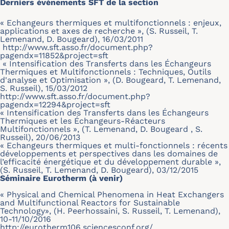
Derniers évènements SFT de la section
« Echangeurs thermiques et multifonctionnels : enjeux,
applications et axes de recherche », (S. Russeil, T.
Lemenand, D. Bougeard), 16/03/2011
http://www.sft.asso.fr/document.php?
pagendx=11852&project=sft
« Intensification des Transferts dans les Échangeurs
Thermiques et Multifonctionnels : Techniques, Outils
d'analyse et Optimisation », (D. Bougeard, T. Lemenand,
S. Russeil), 15/03/2012
http://www.sft.asso.fr/document.php?
pagendx=12294&project=sft
« Intensification des Transferts dans les Échangeurs
Thermiques et les Échangeurs-Réacteurs
Multifonctionnels », (T. Lemenand, D. Bougeard , S.
Russeil), 20/06/2013
« Echangeurs thermiques et multi-fonctionnels : récents
développements et perspectives dans les domaines de
l’efficacité énergétique et du développement durable »,
(S. Russeil, T. Lemenand, D. Bougeard), 03/12/2015
Séminaire Eurotherm (à venir)
« Physical and Chemical Phenomena in Heat Exchangers
and Multifunctional Reactors for Sustainable
Technology», (H. Peerhossaini, S. Russeil, T. Lemenand),
10-11/10/2016
http://eurotherm106.sciencesconf.org/