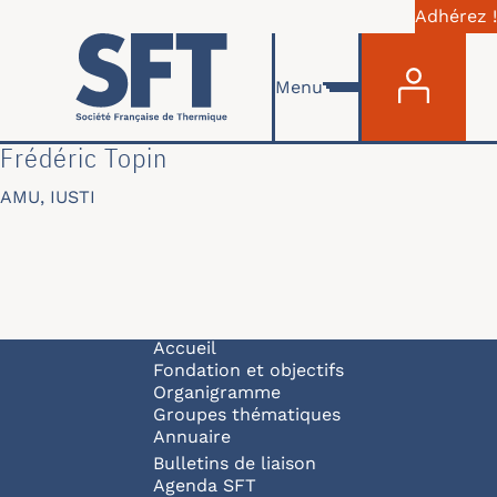
Adhérez !
Menu du com
Aller au contenu principal
Menu
Frédéric Topin
AMU, IUSTI
Navigation principale
Accueil
Fondation et objectifs
Organigramme
Groupes thématiques
Annuaire
Bulletins de liaison
Agenda SFT