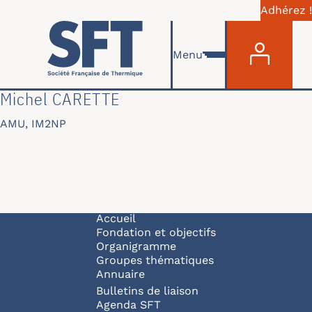
Adhérez !
Menu du com
Aller au contenu principal
Menu
Michel CARETTE
AMU, IM2NP
Navigation principale
Accueil
Fondation et objectifs
Organigramme
Groupes thématiques
Annuaire
Bulletins de liaison
Agenda SFT