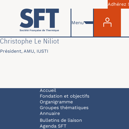
Adhérez !
Menu du com
Aller au contenu principal
Menu
Christophe Le Niliot
Président, AMU, IUSTI
Navigation principale
Accueil
Fondation et objectifs
Organigramme
Groupes thématiques
Annuaire
Bulletins de liaison
Agenda SFT