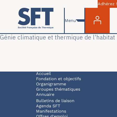
Adhérez !
Menu du com
Aller au contenu principal
Menu
Génie climatique et thermique de l'habitat
Navigation principale
Accueil
Fondation et objectifs
Organigramme
Groupes thématiques
Annuaire
Bulletins de liaison
Agenda SFT
Manifestations
Offres d'emploi