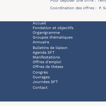
Pour déposer une offre :
remp
Coordination des offres : P. S
Navigation principale
Accueil
Fondation et objectifs
Organigramme
Groupes thématiques
Annuaire
Bulletins de liaison
Agenda SFT
Manifestations
Offres d'emploi
Offres de thèses
Congrès
Ouvrages
Journées SFT
Pied de page
Contact