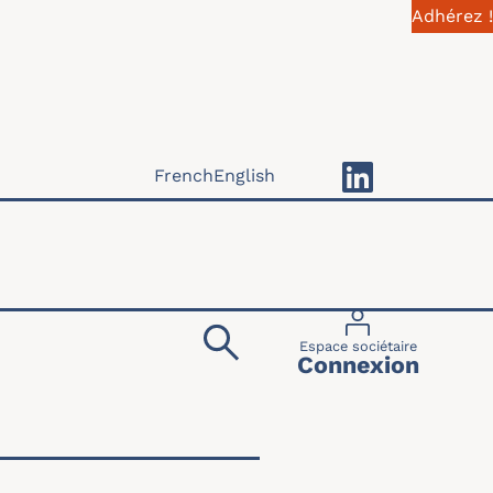
Adhérez !
French
English
Menu du compte 
Espace sociétaire
Connexion