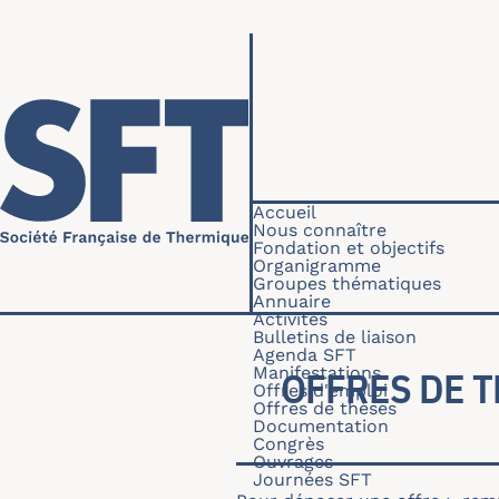
Aller au contenu principal
Navigation princip
Accueil
Nous connaître
Fondation et objectifs
Organigramme
Groupes thématiques
Annuaire
Activités
Bulletins de liaison
Agenda SFT
Manifestations
OFFRES DE 
Offres d'emploi
Offres de thèses
Documentation
Congrès
Ouvrages
Journées SFT