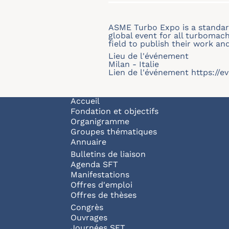
ASME Turbo Expo is a standar
global event for all turbomach
field to publish their work and
Lieu de l'événement
Milan - Italie
Lien de l'événement
https://
Navigation principale
Accueil
Fondation et objectifs
Organigramme
Groupes thématiques
Annuaire
Bulletins de liaison
Agenda SFT
Manifestations
Offres d'emploi
Offres de thèses
Congrès
Ouvrages
Journées SFT