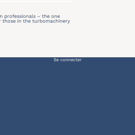
n professionals – the one
or those in the turbomachinery
Menu du compte de l'u
Se connecter