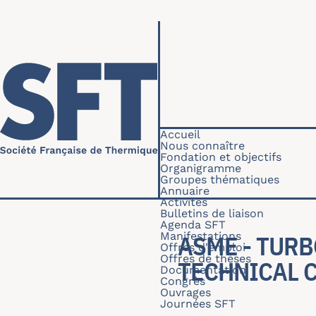
Aller au contenu principal
Navigation princip
Accueil
Nous connaître
Fondation et objectifs
Organigramme
Groupes thématiques
Annuaire
Activités
Bulletins de liaison
Agenda SFT
Manifestations
ASME - TURB
Offres d'emploi
Offres de thèses
TECHNICAL 
Documentation
Congrès
Ouvrages
Journées SFT