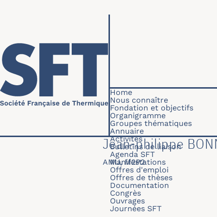
Skip to main content
Navigation princip
Home
Nous connaître
Fondation et objectifs
Organigramme
Groupes thématiques
Annuaire
Activités
Jean-philippe BO
Bulletins de liaison
Agenda SFT
AMU, M2P2
Manifestations
Offres d'emploi
Offres de thèses
Documentation
Congrès
Ouvrages
Journées SFT