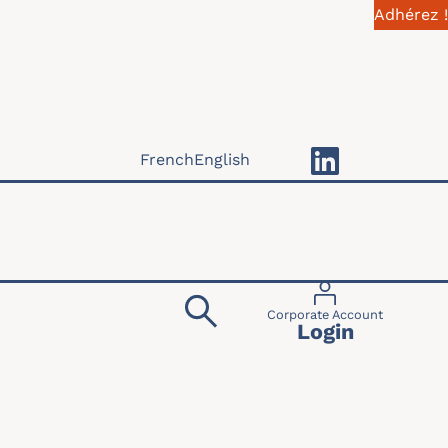
Adhérez !
French
English
Menu du compte 
Corporate Account
Login