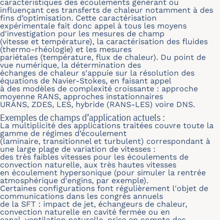
caractéristiques des écoulements générant ou
influençant ces transferts de chaleur notamment à des
fins d’optimisation. Cette caractérisation
expérimentale fait donc appel à tous les moyens
d'investigation pour les mesures de champ
(vitesse et température), la caractérisation des fluides
(thermo-rhéologie) et les mesures
pariétales (température, flux de chaleur). Du point de
vue numérique, la détermination des
échanges de chaleur s'appuie sur la résolution des
équations de Navier-Stokes, en faisant appel
à des modèles de complexité croissante : approche
moyenne RANS, approches instationnaires
URANS, ZDES, LES, hybride (RANS-LES) voire DNS.
Exemples de champs d’application actuels :
La multiplicité des applications traitées couvre toute la
gamme de régimes d’écoulement
(laminaire, transitionnel et turbulent) correspondant à
une large plage de variation de vitesses :
des très faibles vitesses pour les écoulements de
convection naturelle, aux très hautes vitesses
en écoulement hypersonique (pour simuler la rentrée
atmosphérique d'engins, par exemple).
Certaines configurations font régulièrement l'objet de
communications dans les congrès annuels
de la SFT : impact de jet, échangeurs de chaleur,
convection naturelle en cavité fermée ou en
canal, ventilation naturelle, prise en compte des