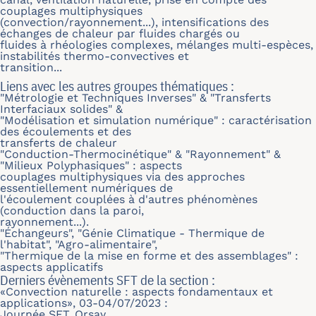
couplages multiphysiques
(convection/rayonnement...), intensifications des
échanges de chaleur par fluides chargés ou
fluides à rhéologies complexes, mélanges multi-espèces,
instabilités thermo-convectives et
transition...
Liens avec les autres groupes thématiques :
"Métrologie et Techniques Inverses"
&
"Transferts
Interfaciaux solides"
&
"Modélisation et simulation numérique"
: caractérisation
des écoulements et des
transferts de chaleur
"Conduction-Thermocinétique"
&
"Rayonnement"
&
"Milieux Polyphasiques"
: aspects
couplages multiphysiques via des approches
essentiellement numériques de
l'écoulement couplées à d'autres phénomènes
(conduction dans la paroi,
rayonnement...).
"Échangeurs"
,
"Génie Climatique - Thermique de
l'habitat"
,
"Agro-alimentaire"
,
"Thermique de la mise en forme et des assemblages"
:
aspects applicatifs
Derniers évènements SFT de la section :
«Convection naturelle : aspects fondamentaux et
applications», 03-04/07/2023 :
Journée SFT, Orsay