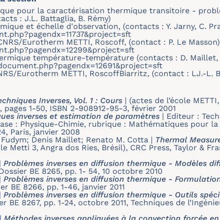
tique pour la caractérisation thermique transitoire - pro
cts : J.L. Battaglia, B. Rémy)
ique et échelle d'observation, (contacts : Y. Jarny, C. Pra
ent.php?pagendx=11737&project=sft
/CNRS/Eurotherm METTI, Roscoff, (contact : P. Le Masson)
ent.php?pagendx=12299&project=sft
ermique température-température (contacts : D. Maillet, A
fr/document.php?pagendx=12691&project=sft
RS/Eurotherm METTI, RoscoffBiarritz, (contact : LJ.-L. Ba
hniques Inverses, Vol. 1 : Cours
|
(actes de l’école METTI,
, pages 1-50, ISBN 2-908912-95-3, février 2001
ues inverses et estimation de paramètres
|
Editeur : Tech
se : Physique-Chimie, rubrique : Mathématiques pour la 
24, Paris, janvier 2008
er Fudym; Denis Maillet; Renato M. Cotta
|
Thermal Measure
ole Metti 3, Angra dos Ries, Brésil), CRC Press, Taylor & F
|
Problèmes inverses en diffusion thermique - Modèles dif
Dossier BE 8265, pp. 1- 54, 10 octobre 2010
|
Problèmes inverses en diffusion thermique - Formulatio
er BE 8266, pp. 1-46, janvier 2011
|
Problèmes inverses en diffusion thermique - Outils spéc
er BE 8267, pp. 1-24, octobre 2011, Techniques de l’Ingéni
|
Méthodes inverses appliquées à la convection forcée e