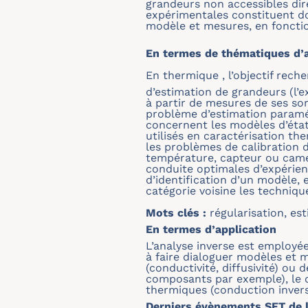
grandeurs non accessibles dir
expérimentales constituent d
modèle et mesures, en fonction 
En termes de thématiques d’a
En thermique , l’objectif rech
d’estimation de grandeurs (l’e
à partir de mesures de ses sor
problème d’estimation paramét
concernent les modèles d’état 
utilisés en caractérisation t
les problèmes de calibration
température, capteur ou camér
conduite optimales d’expérien
d’identification d’un modèle, e
catégorie voisine les techniq
Mots clés :
régularisation, es
En termes d’application
L’analyse inverse est employé
à faire dialoguer modèles et 
(conductivité, diffusivité) ou
composants par exemple), le co
thermiques (conduction invers
Derniers évènements SFT de l