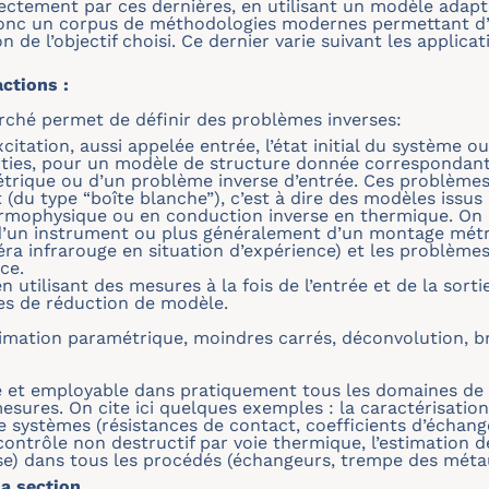
ectement par ces dernières, en utilisant un modèle adapt
onc un corpus de méthodologies modernes permettant d’e
de l’objectif choisi. Ce dernier varie suivant les applicat
ctions :
erché permet de définir des problèmes inverses:
xcitation, aussi appelée entrée, l’état initial du système 
ties, pour un modèle de structure donnée correspondant à 
rique ou d’un problème inverse d’entrée. Ces problèmes i
(du type “boîte blanche”), c’est à dire des modèles issus 
hermophysique ou en conduction inverse en thermique. On 
 d’un instrument ou plus généralement d’un montage métr
a infrarouge en situation d’expérience) et les problèmes
ce.
n utilisant des mesures à la fois de l’entrée et de la sort
ues de réduction de modèle.
timation paramétrique, moindres carrés, déconvolution, br
e et employable dans pratiquement tous les domaines de 
mesures. On cite ici quelques exemples : la caractérisati
 de systèmes (résistances de contact, coefficients d’échan
ntrôle non destructif par voie thermique, l’estimation de
e) dans tous les procédés (échangeurs, trempe des métau
a section