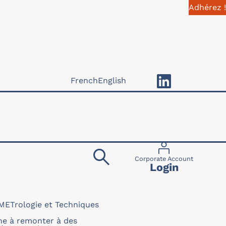
Adhérez !
French
English
Menu du compte 
Corporate Account
Login
 METrologie et Techniques
he à remonter à des