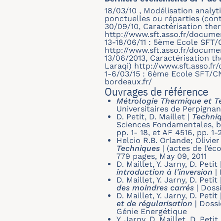
18/03/10 , Modélisation analy
ponctuelles ou réparties (conta
30/09/10, Caractérisation therm
http://www.sft.asso.fr/docum
13-18/06/11 : 5ème Ecole SFT
http://www.sft.asso.fr/docum
13/06/2013, Caractérisation th
Laraqi) http://www.sft.asso.
1-6/03/15 : 6ème Ecole SFT/CN
bordeaux.fr/
Ouvrages de référence
Métrologie Thermique et Tec
Universitaires de Perpignan
D. Petit, D. Maillet
|
Techniq
Sciences Fondamentales, ba
pp. 1- 18, et AF 4516, pp. 1-
Helcio R.B. Orlande; Olivi
Techniques
|
(actes de l’éc
779 pages, May 09, 2011
D. Maillet, Y. Jarny, D. Petit
introduction à l'inversion
|
D. Maillet, Y. Jarny, D. Petit
des moindres carrés
|
Dossi
D. Maillet, Y. Jarny, D. Petit
et de régularisation
|
Dossi
Génie Energétique
Y. Jarny, D. Maillet, D. Petit