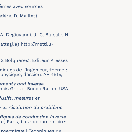
blèmes avec sources
dère, D. Maillet)
. Degiovanni, J.-C. Batsale, N.
ttaglia) http://metti.u-
 2 Bolqueres), Editeur Presses
niques de l’Ingénieur, thème :
physique, dossiers AF 4515,
ments and Inverse
rancis Group, Bocca Raton, USA,
fusifs, mesures et
n et résolution du problème
ifiques de conduction inverse
eur, Paris, base documentaire:
n thermique
|
Techniques de