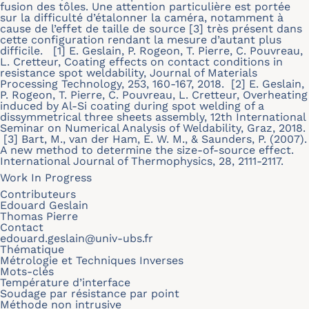
fusion des tôles. Une attention particulière est portée
sur la difficulté d’étalonner la caméra, notamment à
cause de l’effet de taille de source [3] très présent dans
cette configuration rendant la mesure d’autant plus
difficile. [1] E. Geslain, P. Rogeon, T. Pierre, C. Pouvreau,
L. Cretteur, Coating effects on contact conditions in
resistance spot weldability, Journal of Materials
Processing Technology, 253, 160-167, 2018. [2] E. Geslain,
P. Rogeon, T. Pierre, C. Pouvreau, L. Cretteur, Overheating
induced by Al-Si coating during spot welding of a
dissymmetrical three sheets assembly, 12th International
Seminar on Numerical Analysis of Weldability, Graz, 2018.
[3] Bart, M., van der Ham, E. W. M., & Saunders, P. (2007).
A new method to determine the size-of-source effect.
International Journal of Thermophysics, 28, 2111-2117.
Work In Progress
Contributeurs
Edouard Geslain
Thomas Pierre
Contact
edouard.geslain@univ-ubs.fr
Thématique
Métrologie et Techniques Inverses
Mots-clés
Température d’interface
Soudage par résistance par point
Méthode non intrusive