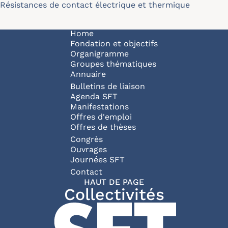
Résistances de contact électrique et thermique
Navigation principale
Home
Fondation et objectifs
Organigramme
Groupes thématiques
Annuaire
Bulletins de liaison
Agenda SFT
Manifestations
Offres d'emploi
Offres de thèses
Congrès
Ouvrages
Journées SFT
Pied de page
Contact
HAUT DE PAGE
Collectivités