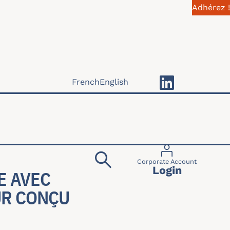
Adhérez !
French
English
Menu du compte 
Corporate Account
Login
E AVEC
UR CONÇU