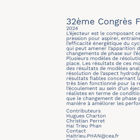
32ème Congrès F
2024
L’éjecteur est le composant cen
pression pour aspirer, entrai
l’efficacité énergétique du cy
qui peut amener l’apparition de
changements de phase sur l’éc
Plusieurs modèles de résoluti
place. Les résultats de ces m
des résultats de modèles anal
résolution de l’aspect hydro
résultats fiables concernant
très bien fonctionné pour la 
l’écoulement au sein d’un éje
réalistes en terme de conditio
que le changement de phase peu
manière à améliorer les perfor
Contributeurs
Hugues Charton
Christian Perret
Hai Trieu Phan
Contact
Haitrieu.PHAN@cea.fr