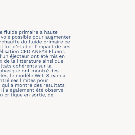
le fluide primaire à haute
e voie possible pour augmenter
urchauffe du fluide primaire ce
l fut d’étudier l’impact de ces
délisation CFD ANSYS Fluent.
’un éjecteur ont été mis en
de la littérature ainsi que
ltats cohérents sur la
iphasique ont montré des
èles, le modèle Wet-Steam a
ntré ses limites pour
 qui a montré des résultats
. Il a également été observé
n critique en sortie, de