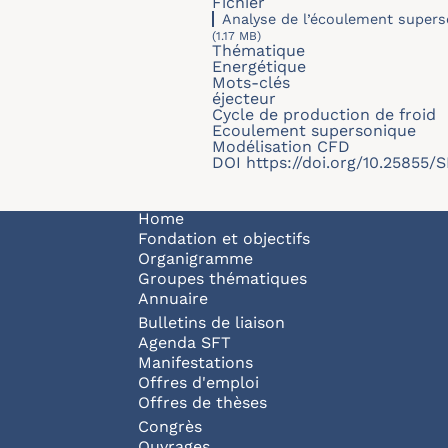
Fichier
Analyse de l’écoulement supers
(1.17 MB)
Thématique
Energétique
Mots-clés
éjecteur
Cycle de production de froid
Ecoulement supersonique
Modélisation CFD
DOI
https://doi.org/10.25855
Navigation principale
Home
Fondation et objectifs
Organigramme
Groupes thématiques
Annuaire
Bulletins de liaison
Agenda SFT
Manifestations
Offres d'emploi
Offres de thèses
Congrès
Ouvrages