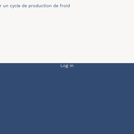
 un cycle de production de froid
Menu du compte de l
Log in