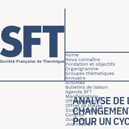
Skip to main content
Navigation princip
Home
Nous connaître
Fondation et objectifs
Organigramme
Groupes thématiques
Annuaire
Activités
Bulletins de liaison
Agenda SFT
Manifestations
ANALYSE DE
Offres d'emploi
Offres de thèses
CHANGEMENT
Documentation
Congrès
POUR UN CYC
Ouvrages
Journées SFT