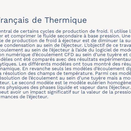
rançais de Thermique
tral de certains cycles de production de froid. Il utilise 
ner et comprimer le fluide secondaire à base pression. Un
cle de production de froid à éjecteur est de diminuer la s
 condensation au sein de l’éjecteur. L’objectif de ce travai
oulement au sein de l’éjecteur à l’aide du logiciel de mo
on numérique d’écoulement CFD au sein d’une tuyère et d
odèles ont été comparés avec des résultats expérimentaux 
ytiques. Les différents modèles ont tous montré des résu
dynamique. En revanche seuls les modèles d’écoulement d
 la résolution des champs de température. Parmi ces mod
résolution de l’écoulement au sein d’une tuyère mais a mo
cteur. Le second modèle est le modèle eulérien homogène
ns physiques des phases liquide et vapeur dans l’éjecteur
t avoir un impact significatif sur la valeur de la pressio
mances de l’éjecteur.