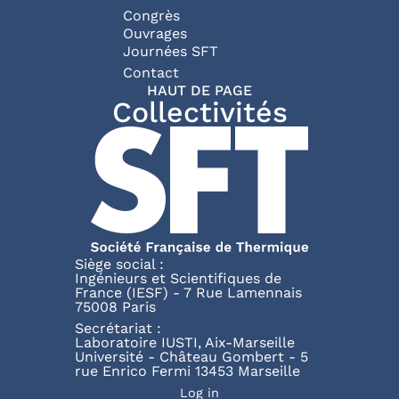
Congrès
Ouvrages
Journées SFT
Pied de page
Contact
HAUT DE PAGE
Collectivités
Siège social :
Ingénieurs et Scientifiques de
France (IESF) - 7 Rue Lamennais
75008 Paris
Secrétariat :
Laboratoire IUSTI, Aix-Marseille
Université - Château Gombert - 5
rue Enrico Fermi 13453 Marseille
Menu du compte de l'uti
Log in