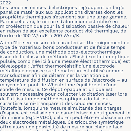
2022
Les couches minces diélectriques regroupent un large
panel de matériaux aux applications diverses dont les
propriétés thermiques s’étendent sur une large gamme.
Parmi celles-ci, le nitrure d’aluminium est utilisé en
microélectronique pour la dissipation passive de chaleur
en raison de son excellente conductivité thermique, de
l’ordre de 100 W/m/K à 200 W/m/K.
Afin d’être en mesure de caractériser thermiquement ce
type de matériaux bons conducteur et de faible temps
de conduction, une méthode opto-électrothermique
issue de la classe de méthodes Flash (excitation optique
pulsée, combinée ici à une mesure électrothermique) est
développée : l’effet thermorésistif d’une électrode
métallique déposée sur le matériau est utilisé comme
transducteur afin de déterminer la variation de
température de diffusion en surface de l’électrode – au
moyen d’un pont de Wheatstone équilibré et d’une
sonde de mesure. Ce dépôt opaque et unique est
souvent nécessaire pour collecter l’excitation laser lors
de l’utilisation de méthodes optiques du fait du
caractère semi-transparent des couches minces.
Toutefois, lorsqu’une mesure simultanée des charges
d’espace est réalisée pour caractériser électriquement le
film mince (e.g. HVDC), celui-ci peut être enchâssé entre
deux électrodes métalliques. Ce tricouche symétrique
offre alors une possibilité de mesure sur chaque face