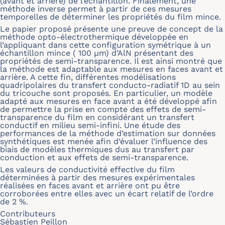
(avant et arrière) de l’échantillon. Finalement, une
méthode inverse permet à partir de ces mesures
temporelles de déterminer les propriétés du film mince.
Le papier proposé présente une preuve de concept de la
méthode opto-électrothermique développée en
l’appliquant dans cette configuration symétrique à un
échantillon mince ( 100
μ
m) d’AlN présentant des
propriétés de semi-transparence. Il est ainsi montré que
la méthode est adaptable aux mesures en faces avant et
arrière. A cette fin, différentes modélisations
quadripolaires du transfert conducto-radiatif 1D au sein
du tricouche sont proposés. En particulier, un modèle
adapté aux mesures en face avant a été développé afin
de permettre la prise en compte des effets de semi-
transparence du film en considérant un transfert
conductif en milieu semi-infini. Une étude des
performances de la méthode d’estimation sur données
synthétiques est menée afin d’évaluer l’influence des
biais de modèles thermiques dus au transfert par
conduction et aux effets de semi-transparence.
Les valeurs de conductivité effective du film
déterminées à partir des mesures expérimentales
réalisées en faces avant et arrière ont pu être
corroborées entre elles avec un écart relatif de l’ordre
de 2 %.
Contributeurs
Sébastien Peillon