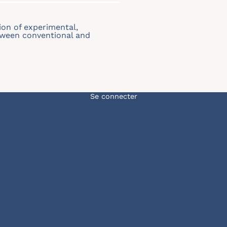
ion of experimental,
etween conventional and
Menu du compte de l'u
Se connecter