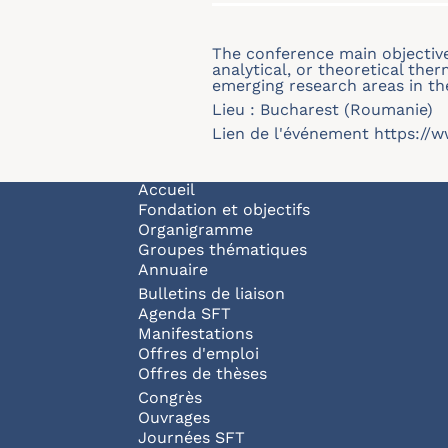
The conference main objective
analytical, or theoretical th
emerging research areas in th
Lieu : Bucharest (Roumanie)
Lien de l'événement
https://w
Navigation principale
Accueil
Fondation et objectifs
Organigramme
Groupes thématiques
Annuaire
Bulletins de liaison
Agenda SFT
Manifestations
Offres d'emploi
Offres de thèses
Congrès
Ouvrages
Journées SFT