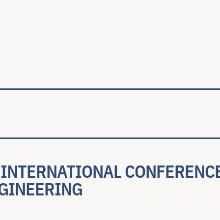
ale
H INTERNATIONAL CONFERENC
GINEERING