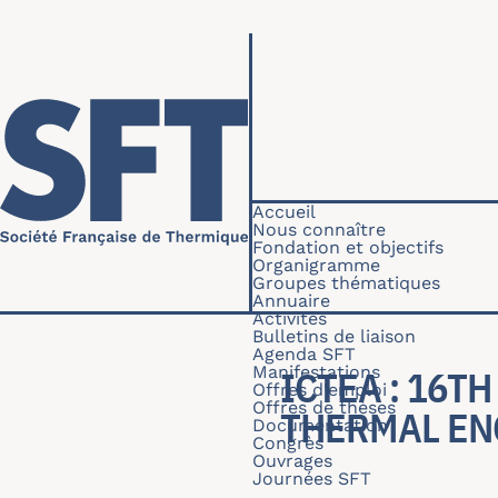
Aller au contenu principal
Navigation princip
Accueil
Nous connaître
Fondation et objectifs
Organigramme
Groupes thématiques
Annuaire
Activités
Bulletins de liaison
Agenda SFT
Manifestations
ICTEA : 16T
Offres d'emploi
Offres de thèses
THERMAL EN
Documentation
Congrès
Ouvrages
Journées SFT