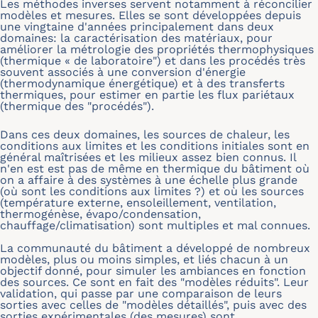
Les méthodes inverses servent notamment à réconcilier
modèles et mesures. Elles se sont développées depuis
une vingtaine d'années principalement dans deux
domaines: la caractérisation des matériaux, pour
améliorer la métrologie des propriétés thermophysiques
(thermique « de laboratoire") et dans les procédés très
souvent associés à une conversion d'énergie
(thermodynamique énergétique) et à des transferts
thermiques, pour estimer en partie les flux pariétaux
(thermique des "procédés").
Dans ces deux domaines, les sources de chaleur, les
conditions aux limites et les conditions initiales sont en
général maîtrisées et les milieux assez bien connus. Il
n'en est est pas de même en thermique du bâtiment où
on a affaire à des systèmes à une échelle plus grande
(où sont les conditions aux limites ?) et où les sources
(température externe, ensoleillement, ventilation,
thermogénèse, évapo/condensation,
chauffage/climatisation) sont multiples et mal connues.
La communauté du bâtiment a développé de nombreux
modèles, plus ou moins simples, et liés chacun à un
objectif donné, pour simuler les ambiances en fonction
des sources. Ce sont en fait des "modèles réduits". Leur
validation, qui passe par une comparaison de leurs
sorties avec celles de "modèles détaillés", puis avec des
sorties expérimentales (des mesures) sont