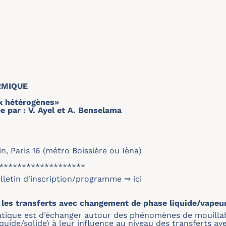
RMIQUE
x hétérogènes»
 par : V. Ayel et A. Benselama
, Paris 16 (métro Boissière ou Ièna)
*******************
ulletin d'inscription/programme ⇒
ici
ur les transferts avec changement de phase liquide/vapeu
tique est d’échanger autour des phénomènes de mouillabil
iquide/solide) à leur influence au niveau des transferts 