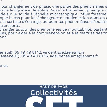
ur par changement de phase, une partie des phénomènes 
entre le liquide et le solide. Aussi le traitement physique
de sur le solide à l’échelle microscopique, influe fortemen
ple le cas pour les échangeurs à condensation dont on es
de la surface d’échange, ou pour les phénomènes d’ébulli
 transferts.
échanger autour des phénomènes de mouillabilité, partan
les, pour aider à la compréhension et à la maîtrise des tr
ons.
seneuil), 05 49 49 81 12,
vincent.ayel@ensma.fr
hasseneuil), 05 49 49 81 15,
adel.benselama@ensma.fr
ènes
HAUT DE PAGE
Collectivités