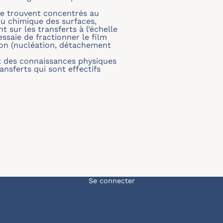
se trouvent concentrés au
 ou chimique des surfaces,
t sur les transferts à l’échelle
saie de fractionner le film
tion (nucléation, détachement
t des connaissances physiques
ansferts qui sont effectifs
Menu du compte de l'u
Se connecter