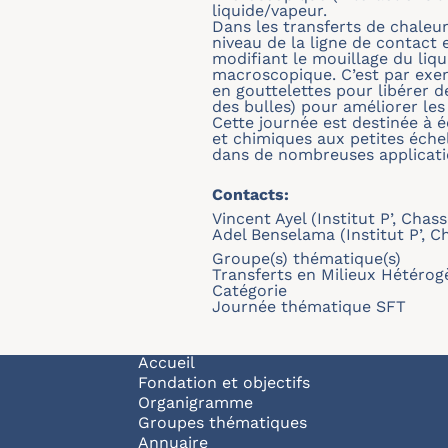
liquide/vapeur.
Dans les transferts de chale
niveau de la ligne de contact 
modifiant le mouillage du liqui
macroscopique. C’est par exem
en gouttelettes pour libérer 
des bulles) pour améliorer les
Cette journée est destinée à 
et chimiques aux petites échel
dans de nombreuses applicati
Contacts:
Vincent Ayel (Institut P’, Chas
Adel Benselama (Institut P’, C
Groupe(s) thématique(s)
Transferts en Milieux Hétérog
Catégorie
Journée thématique SFT
Navigation principale
Accueil
Fondation et objectifs
Organigramme
Groupes thématiques
Annuaire