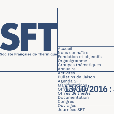
Aller au contenu principal
Navigation princip
Accueil
Nous connaître
Fondation et objectifs
Organigramme
Groupes thématiques
Annuaire
Activités
Bulletins de liaison
Agenda SFT
Manifestations
13/10/2016 :
Offres d'emploi
Offres de thèses
Documentation
Congrès
Ouvrages
Journées SFT