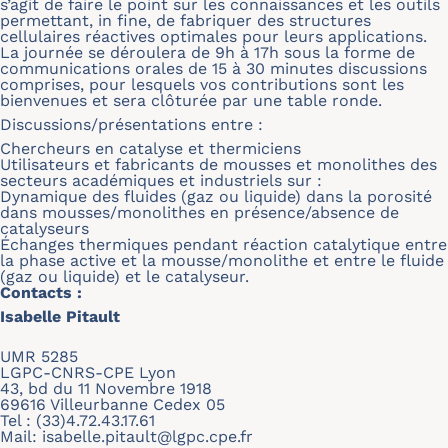
s’agit de faire le point sur les connaissances et les outils
permettant, in fine, de fabriquer des structures
cellulaires réactives optimales pour leurs applications.
La journée se déroulera de 9h à 17h sous la forme de
communications orales de 15 à 30 minutes discussions
comprises, pour lesquels vos contributions sont les
bienvenues et sera clôturée par une table ronde.
Discussions/présentations entre :
Chercheurs en catalyse et thermiciens
Utilisateurs et fabricants de mousses et monolithes des
secteurs académiques et industriels sur :
Dynamique des fluides (gaz ou liquide) dans la porosité
dans mousses/monolithes en présence/absence de
catalyseurs
Échanges thermiques pendant réaction catalytique entre
la phase active et la mousse/monolithe et entre le fluide
(gaz ou liquide) et le catalyseur.
Contacts :
Isabelle Pitault
UMR 5285
LGPC-CNRS-CPE Lyon
43, bd du 11 Novembre 1918
69616 Villeurbanne Cedex 05
Tel : (33)4.72.43.17.61
Mail:
isabelle.pitault@lgpc.cpe.fr