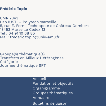
Frédéric Topin
UMR 7343
Lab IUSTI – Polytech’marseille
5, rue E. Fermi Technopole de Château Gombert
13453 Marseille Cedex 13
Tel : 04 91 10 68 85
Mail:
frederic.topin@univ-amu.fr
Groupe(s) thématique(s)
Transferts en Milieux Hétérogènes
Catégorie
Journée thématique SFT
Navigation principale
Accueil
Fondation et objectifs
Organigramme
Groupes thématiques
Annuaire
Bulletins de liaison