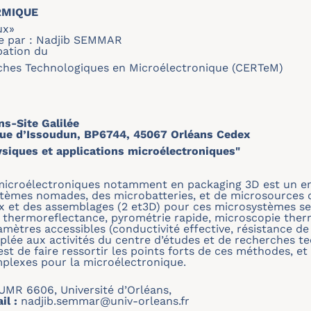
RMIQUE
aux»
e par : Nadjib SEMMAR
pation du
ches Technologiques en Microélectronique (CERTeM)
s-Site Galilée
rue d’Issoudun, BP6744, 45067 Orléans Cedex
siques et applications microélectroniques"
microélectroniques notamment en packaging 3D est un enj
èmes nomades, des microbatteries, et de microsources d’
 et des assemblages (2 et3D) pour ces microsystèmes se
: thermoreflectance, pyrométrie rapide, microscopie ther
ramètres accessibles (conductivité effective, résistance de
uplée aux activités du centre d’études et de recherches 
st de faire ressortir les points forts de ces méthodes, e
plexes pour la microélectronique.
R 6606, Université d’Orléans,
il :
nadjib.semmar@univ-orleans.fr