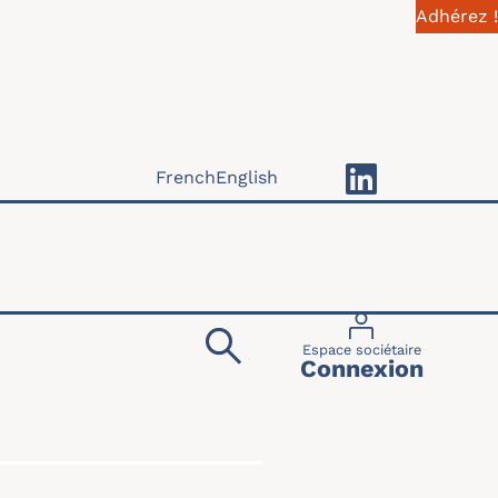
Adhérez !
French
English
Menu du compte 
Espace sociétaire
Connexion