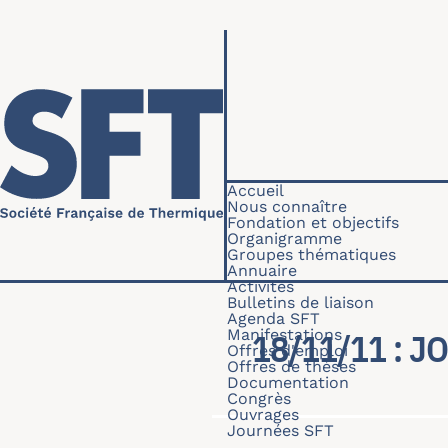
Aller au contenu principal
Navigation princip
Accueil
Nous connaître
Fondation et objectifs
Organigramme
Groupes thématiques
Annuaire
Activités
Bulletins de liaison
Agenda SFT
Manifestations
18/11/11 : 
Offres d'emploi
Offres de thèses
Documentation
Congrès
Ouvrages
Journées SFT