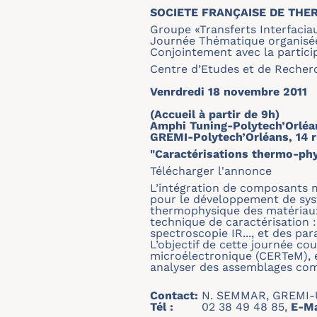
SOCIETE FRANÇAISE DE THE
Groupe «Transferts Interfaci
Journée Thématique organisé
Conjointement avec la partici
Centre d’Etudes et de Recher
Venrdredi 18 novembre 2011
(Accueil à partir de 9h)
Amphi Tuning-Polytech’Orléan
GREMI-Polytech’Orléans, 14 
"Caractérisations thermo-phy
Télécharger l'annonce
L’intégration de composants 
pour le développement de syst
thermophysique des matériaux
technique de caractérisation 
spectroscopie IR..., et des pa
L’objectif de cette journée co
microélectronique (CERTeM), e
analyser des assemblages com
Contact:
N. SEMMAR, GREMI-UM
Tél :
02 38 49 48 85,
E-Ma