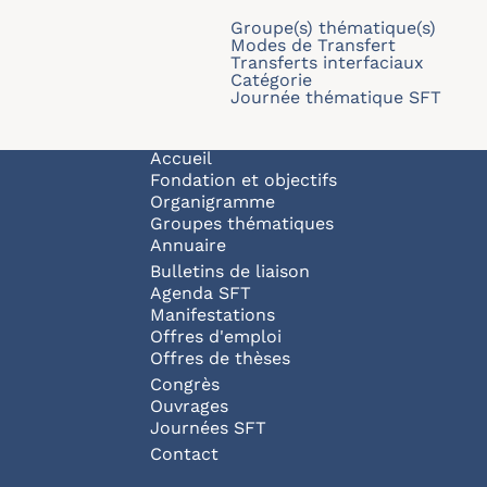
Groupe(s) thématique(s)
Modes de Transfert
Transferts interfaciaux
Catégorie
Journée thématique SFT
Navigation principale
Accueil
Fondation et objectifs
Organigramme
Groupes thématiques
Annuaire
Bulletins de liaison
Agenda SFT
Manifestations
Offres d'emploi
Offres de thèses
Congrès
Ouvrages
Journées SFT
Pied de page
Contact