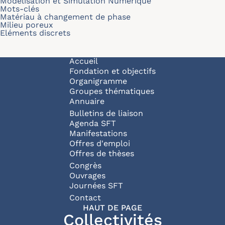
Modélisation et Simulation Numérique
Mots-clés
Matériau à changement de phase
Milieu poreux
Eléments discrets
Navigation principale
Accueil
Fondation et objectifs
Organigramme
Groupes thématiques
Annuaire
Bulletins de liaison
Agenda SFT
Manifestations
Offres d'emploi
Offres de thèses
Congrès
Ouvrages
Journées SFT
Pied de page
Contact
HAUT DE PAGE
Collectivités