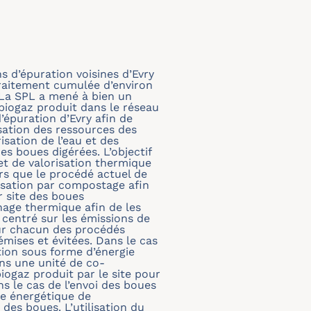
s d’épuration voisines d’Evry
traitement cumulée d’environ
 La SPL a mené à bien un
biogaz produit dans le réseau
’épuration d’Evry afin de
sation des ressources des
sation de l’eau et des
s boues digérées. L’objectif
et de valorisation thermique
rs que le procédé actuel de
sation par compostage afin
r site des boues
age thermique afin de les
centré sur les émissions de
our chacun des procédés
mises et évitées. Dans le cas
ation sous forme d’énergie
ns une unité de co-
biogaz produit par le site pour
s le cas de l’envoi des boues
ce énergétique de
des boues. L’utilisation du