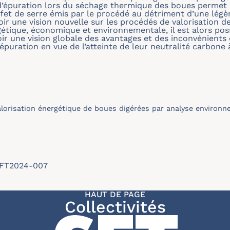
 d’épuration lors du séchage thermique des boues permet 
ffet de serre émis par le procédé au détriment d’une légè
voir une vision nouvelle sur les procédés de valorisation 
tique, économique et environnementale, il est alors poss
ir une vision globale des avantages et des inconvénients 
épuration en vue de l’atteinte de leur neutralité carbone 
orisation énergétique de boues digérées par analyse environn
/SFT2024-007
HAUT DE PAGE
Collectivités