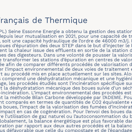
rançais de Thermique
PL) Seine Essonne Energie a obtenu la gestion des station
depuis leur mutualisation en 2021, pour une capacité de 
 soit une capacité hydraulique de l’ordre de 46000 m3/j.
oues d’épuration des deux STEP dans le but d’injecter le 
 la chaleur issue des effluents en sortie de la station d
es des digesteurs. Dans une volonté de pousser la valori
transformer les stations d’épuration en centres de valori
e afin de comparer différents procédés de valorisation de
r l’impact environnemental de deux voies de traitement 
t au procédé mis en place actuellement sur les sites. Alo
s comprend une déshydratation mécanique et une hygiéni
e, les procédés étudiés sont l’incinération spécifique su
 la déshydratation mécanique des boues suivie d’un séch
incinération. L’impact environnemental des procédés est 
sant la méthode Bilan Carbone développée par l’ADEME. P
ont comparés en termes de quantités de CO2 équivalente é
es boues, l’impact de la valorisation des fumées d’incinér
impact en cas de cogénération. Pour l’envoi des boues da
tre l’utilisation de gaz naturel ou l’autoconsommation du 
lobalement, la balance énergétique est plus favorable dan
ération par rapport aux deux autres procédés et la balan
plus défavorable que celle du compostage et de l’épandage 