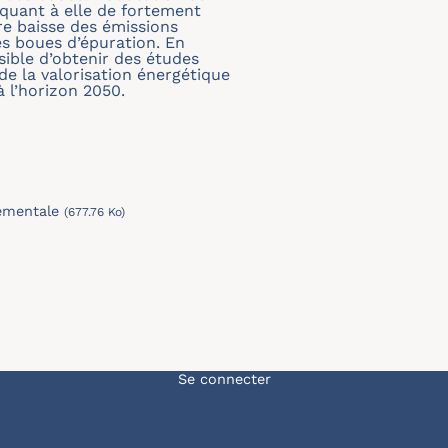
quant à elle de fortement
re baisse des émissions
des boues d’épuration. En
ible d’obtenir des études
de la valorisation énergétique
à l’horizon 2050.
ementale
(677.76 Ko)
Menu du compte de l'u
Se connecter