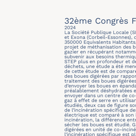
32ème Congrès F
2024
La Société Publique Locale (S
et Exona (Corbeil-Essonnes), 
350000 Equivalents Habitants,
projet de méthanisation des b
gazier en récupérant notamment
subvenir aux besoins thermiqu
STEP plus en profondeur et de 
déchets, une étude a été mené
de cette étude est de compare
des boues digérées par rappor
traitement des boues digérée
d’envoyer les boues en épandag
préalablement déshydratées et
envoyer dans un centre de co-
gaz à effet de serre en utili
étudiés, deux cas de figure s
de l’incinération spécifique d
électrique est comparé à son 
incinération, la différence en
sécher les boues est étudié. G
digérées en unité de co-incin
l’incinération spécifique est 