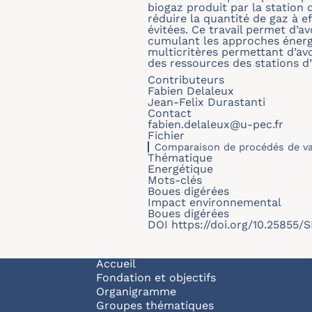
biogaz produit par la station
réduire la quantité de gaz à e
évitées. Ce travail permet d’a
cumulant les approches énergé
multicritères permettant d’avo
des ressources des stations d’
Contributeurs
Fabien Delaleux
Jean-Felix Durastanti
Contact
fabien.delaleux@u-pec.fr
Fichier
Comparaison de procédés de val
Thématique
Energétique
Mots-clés
Boues digérées
Impact environnemental
Boues digérées
DOI
https://doi.org/10.25855
Navigation principale
Accueil
Fondation et objectifs
Organigramme
Groupes thématiques