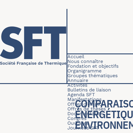
Aller au contenu principal
Navigation princip
Accueil
Nous connaître
Fondation et objectifs
Organigramme
Groupes thématiques
Annuaire
Activités
Bulletins de liaison
Agenda SFT
Manifestations
COMPARAISO
Offres d'emploi
Offres de thèses
ÉNERGÉTIQU
Documentation
Congrès
ENVIRONNE
Ouvrages
Journées SFT