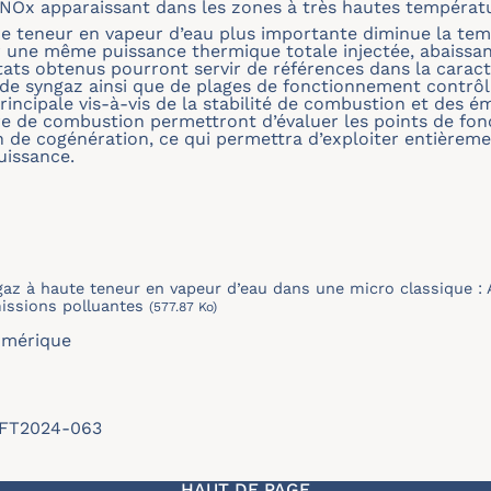
NOx apparaissant dans les zones à très hautes températ
e teneur en vapeur d’eau plus importante diminue la tem
une même puissance thermique totale injectée, abaissan
ats obtenus pourront servir de références dans la carac
e syngaz ainsi que de plages de fonctionnement contrôla
ncipale vis-à-vis de la stabilité de combustion et des ém
re de combustion permettront d’évaluer les points de f
 de cogénération, ce qui permettra d’exploiter entièrement
uissance.
az à haute teneur en vapeur d’eau dans une micro classique :
issions polluantes
(577.87 Ko)
umérique
/SFT2024-063
HAUT DE PAGE