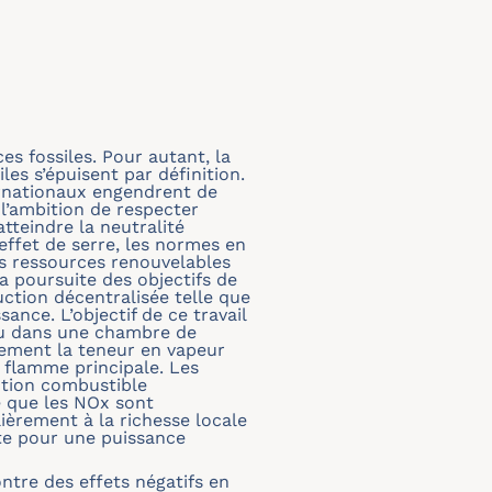
s fossiles. Pour autant, la
les s’épuisent par définition.
ternationaux engendrent de
 l’ambition de respecter
tteindre la neutralité
effet de serre, les normes en
es ressources renouvelables
a poursuite des objectifs de
uction décentralisée telle que
ance. L’objectif de ce travail
au dans une chambre de
tement la teneur en vapeur
a flamme principale. Les
ution combustible
ré que les NOx sont
ièrement à la richesse locale
ote pour une puissance
ntre des effets négatifs en