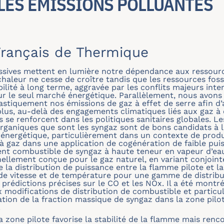
LES ÉMISSIONS POLLUANTES
rançais de Thermique
ssives mettent en lumière notre dépendance aux ressource
haleur ne cesse de croître tandis que les ressources fossi
bilité à long terme, aggravée par les conflits majeurs in
sur le seul marché énergétique. Parallèlement, nous avons
rastiquement nos émissions de gaz à effet de serre afin d’a
plus, au-delà des engagements climatiques liés aux gaz à 
 se renforcent dans les politiques sanitaires globales. L
rganiques que sont les syngaz sont de bons candidats à l
ité énergétique, particulièrement dans un contexte de prod
 à gaz dans une application de cogénération de faible puiss
ment combustible de syngaz à haute teneur en vapeur d’e
inellement conçue pour le gaz naturel, en variant conjoin
 la distribution de puissance entre la flamme pilote et l
de vitesse et de température pour une gamme de distrib
s prédictions précises sur le CO et les NOx. Il a été mont
 modifications de distribution de combustible et particul
tion de la fraction massique de syngaz dans la zone pil
.
 zone pilote favorise la stabilité de la flamme mais renco