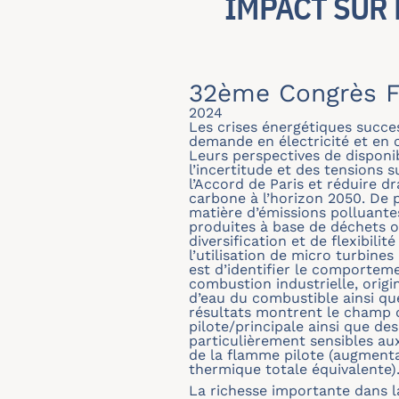
IMPACT SUR 
32ème Congrès F
2024
Les crises énergétiques succe
demande en électricité et en c
Leurs perspectives de disponi
l’incertitude et des tensions 
l’Accord de Paris et réduire d
carbone à l’horizon 2050. De 
matière d’émissions polluantes
produites à base de déchets o
diversification et de flexibil
l’utilisation de micro turbines
est d’identifier le comporte
combustion industrielle, orig
d’eau du combustible ainsi que
résultats montrent le champ 
pilote/principale ainsi que de
particulièrement sensibles aux
de la flamme pilote (augmenta
thermique totale équivalente)
La richesse importante dans la