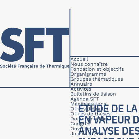
Aller au contenu principal
Navigation princip
Accueil
Nous connaître
Fondation et objectifs
Organigramme
Groupes thématiques
Annuaire
Activités
Bulletins de liaison
Agenda SFT
Manifestations
ETUDE DE L
Offres d'emploi
Offres de thèses
EN VAPEUR D
Documentation
Congrès
ANALYSE DE
Ouvrages
Journées SFT