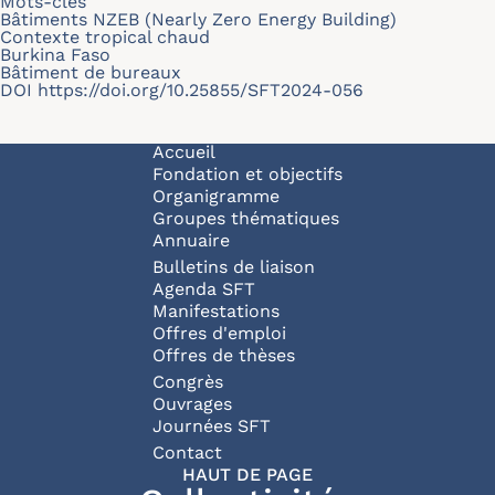
Mots-clés
Bâtiments NZEB (Nearly Zero Energy Building)
Contexte tropical chaud
Burkina Faso
Bâtiment de bureaux
DOI
https://doi.org/10.25855/SFT2024-056
Navigation principale
Accueil
Fondation et objectifs
Organigramme
Groupes thématiques
Annuaire
Bulletins de liaison
Agenda SFT
Manifestations
Offres d'emploi
Offres de thèses
Congrès
Ouvrages
Journées SFT
Pied de page
Contact
HAUT DE PAGE