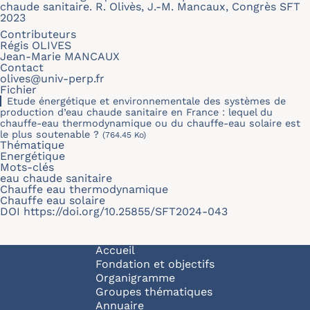
chaude sanitaire. R. Olivès, J.-M. Mancaux, Congrès SFT
2023
Contributeurs
Régis OLIVES
Jean-Marie MANCAUX
Contact
olives@univ-perp.fr
Fichier
Etude énergétique et environnementale des systèmes de
production d’eau chaude sanitaire en France : lequel du
chauffe-eau thermodynamique ou du chauffe-eau solaire est
le plus soutenable ?
(764.45 Ko)
Thématique
Energétique
Mots-clés
eau chaude sanitaire
Chauffe eau thermodynamique
Chauffe eau solaire
DOI
https://doi.org/10.25855/SFT2024-043
Navigation principale
Accueil
Fondation et objectifs
Organigramme
Groupes thématiques
Annuaire