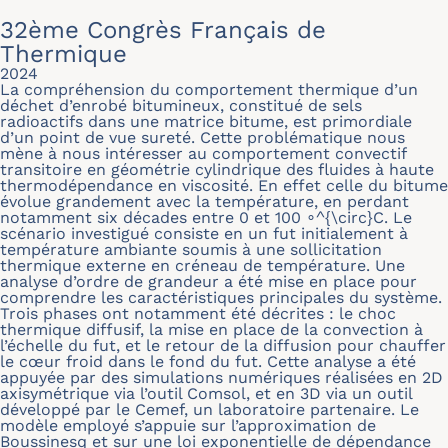
32ème Congrès Français de
Thermique
2024
La compréhension du comportement thermique d’un
déchet d’enrobé bitumineux, constitué de sels
radioactifs dans une matrice bitume, est primordiale
d’un point de vue sureté. Cette problématique nous
mène à nous intéresser au comportement convectif
transitoire en géométrie cylindrique des fluides à haute
thermodépendance en viscosité. En effet celle du bitume
évolue grandement avec la température, en perdant
notamment six décades entre 0 et 100 ∘^{\circ}C. Le
scénario investigué consiste en un fut initialement à
température ambiante soumis à une sollicitation
thermique externe en créneau de température. Une
analyse d’ordre de grandeur a été mise en place pour
comprendre les caractéristiques principales du système.
Trois phases ont notamment été décrites : le choc
thermique diffusif, la mise en place de la convection à
l’échelle du fut, et le retour de la diffusion pour chauffer
le cœur froid dans le fond du fut. Cette analyse a été
appuyée par des simulations numériques réalisées en 2D
axisymétrique via l’outil Comsol, et en 3D via un outil
développé par le Cemef, un laboratoire partenaire. Le
modèle employé s’appuie sur l’approximation de
Boussinesq et sur une loi exponentielle de dépendance