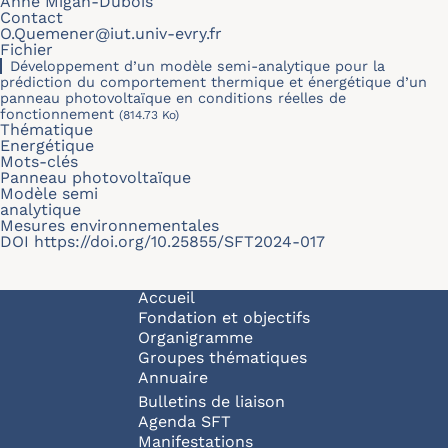
Anne Migan-Dubois
Contact
O.Quemener@iut.univ-evry.fr
Fichier
Développement d’un modèle semi-analytique pour la
prédiction du comportement thermique et énergétique d’un
panneau photovoltaïque en conditions réelles de
fonctionnement
(814.73 Ko)
Thématique
Energétique
Mots-clés
Panneau photovoltaïque
Modèle semi
analytique
Mesures environnementales
DOI
https://doi.org/10.25855/SFT2024-017
Navigation principale
Accueil
Fondation et objectifs
Organigramme
Groupes thématiques
Annuaire
Bulletins de liaison
Agenda SFT
Manifestations