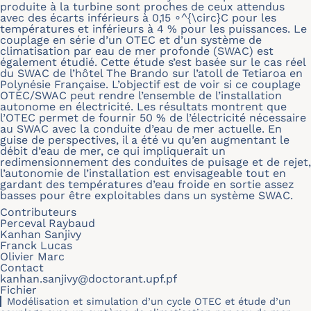
produite à la turbine sont proches de ceux attendus
avec des écarts inférieurs à 0,15 ∘^{\circ}C pour les
températures et inférieurs à 4 % pour les puissances. Le
couplage en série d’un OTEC et d’un système de
climatisation par eau de mer profonde (SWAC) est
également étudié. Cette étude s’est basée sur le cas réel
du SWAC de l’hôtel The Brando sur l’atoll de Tetiaroa en
Polynésie Française. L’objectif est de voir si ce couplage
OTEC/SWAC peut rendre l’ensemble de l’installation
autonome en électricité. Les résultats montrent que
l’OTEC permet de fournir 50 % de l’électricité nécessaire
au SWAC avec la conduite d’eau de mer actuelle. En
guise de perspectives, il a été vu qu’en augmentant le
débit d’eau de mer, ce qui impliquerait un
redimensionnement des conduites de puisage et de rejet,
l’autonomie de l’installation est envisageable tout en
gardant des températures d’eau froide en sortie assez
basses pour être exploitables dans un système SWAC.
Contributeurs
Perceval Raybaud
Kanhan Sanjivy
Franck Lucas
Olivier Marc
Contact
kanhan.sanjivy@doctorant.upf.pf
Fichier
Modélisation et simulation d’un cycle OTEC et étude d’un