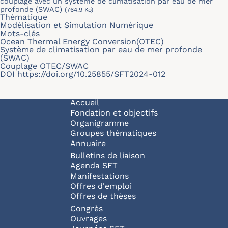
couplage avec un système de climatisation par eau de mer
profonde (SWAC)
(764.9 Ko)
Thématique
Modélisation et Simulation Numérique
Mots-clés
Ocean Thermal Energy Conversion(OTEC)
Système de climatisation par eau de mer profonde
(SWAC)
Couplage OTEC/SWAC
DOI
https://doi.org/10.25855/SFT2024-012
Navigation principale
Accueil
Fondation et objectifs
Organigramme
Groupes thématiques
Annuaire
Bulletins de liaison
Agenda SFT
Manifestations
Offres d'emploi
Offres de thèses
Congrès
Ouvrages