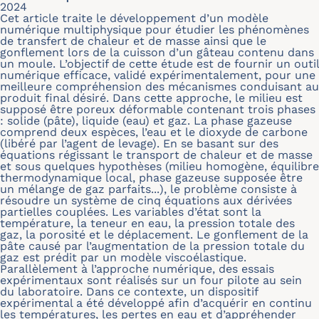
2024
Cet article traite le développement d’un modèle
numérique multiphysique pour étudier les phénomènes
de transfert de chaleur et de masse ainsi que le
gonflement lors de la cuisson d’un gâteau contenu dans
un moule. L’objectif de cette étude est de fournir un outil
numérique efficace, validé expérimentalement, pour une
meilleure compréhension des mécanismes conduisant au
produit final désiré. Dans cette approche, le milieu est
supposé être poreux déformable contenant trois phases
: solide (pâte), liquide (eau) et gaz. La phase gazeuse
comprend deux espèces, l’eau et le dioxyde de carbone
(libéré par l’agent de levage). En se basant sur des
équations régissant le transport de chaleur et de masse
et sous quelques hypothèses (milieu homogène, équilibre
thermodynamique local, phase gazeuse supposée être
un mélange de gaz parfaits...), le problème consiste à
résoudre un système de cinq équations aux dérivées
partielles couplées. Les variables d’état sont la
température, la teneur en eau, la pression totale des
gaz, la porosité et le déplacement. Le gonflement de la
pâte causé par l’augmentation de la pression totale du
gaz est prédit par un modèle viscoélastique.
Parallèlement à l’approche numérique, des essais
expérimentaux sont réalisés sur un four pilote au sein
du laboratoire. Dans ce contexte, un dispositif
expérimental a été développé afin d’acquérir en continu
les températures, les pertes en eau et d’appréhender