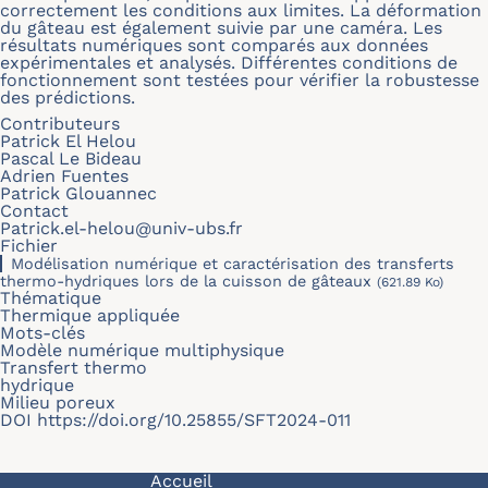
correctement les conditions aux limites. La déformation
du gâteau est également suivie par une caméra. Les
résultats numériques sont comparés aux données
expérimentales et analysés. Différentes conditions de
fonctionnement sont testées pour vérifier la robustesse
des prédictions.
Contributeurs
Patrick El Helou
Pascal Le Bideau
Adrien Fuentes
Patrick Glouannec
Contact
Patrick.el-helou@univ-ubs.fr
Fichier
Modélisation numérique et caractérisation des transferts
thermo-hydriques lors de la cuisson de gâteaux
(621.89 Ko)
Thématique
Thermique appliquée
Mots-clés
Modèle numérique multiphysique
Transfert thermo
hydrique
Milieu poreux
DOI
https://doi.org/10.25855/SFT2024-011
Navigation principale
Accueil