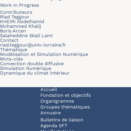
Work In Progress
Contributeurs
Riad Teggour
KHEIRI Abdelhamid
Mohammed Khalij
Boris Arcen
Salaheddine Skali Lami
Contact
riad.teggour@univ-lorraine.fr
Thématique
Modélisation et Simulation Numérique
Mots-clés
Convection double diffusive
Simulation Numérique
Dynamique du climat intérieur
Navigation principale
Accueil
Fondation et objectifs
Organigramme
Groupes thématiques
Annuaire
Bulletins de liaison
Agenda SFT