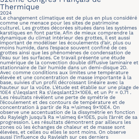
Thermique
2024
Le changement climatique est de plus en plus considéré
comme une menace pour les sites de patrimoine
culturel. Les grottes décorées situées dans les systèmes
karstiques en font partie. Afin de mieux comprendre la
dynamique du climat intérieur des grottes, il est aussi
important de modéliser les écoulements d’air, plus ou
moins humide, dans l’espace souvent confiné de ces
grottes ainsi que les phénomènes de condensation de
l’eau sur les surfaces. Ce travail présente une étude
numérique de la convection double diffusive laminaire et
stationnaire de l’air humide dans un demi-disque 2D.
Avec comme conditions aux limites une température
élevée et une concentration de masse importante à la
base, suivies d’un profil décroissant linéaire avec la
hauteur sur la voûte. L’étude est établie sur une plage de
10E4 ≤\leqslant Ra ≤\leqslant2.1×10E6, et un Pr = 0.71 .
Les résultats révèlent une perte de symétrie de
l’écoulement et des contours de température et de
concentration à partir de Ra ≃\simeq 9×10E4. On
observe une accentuation de la dissymétrie en fonction
du Rayleigh jusqu’à Ra ≃\simeq 6×10E5, puis l’àrrét de sa
progression. Les résultats démontrent par ailleurs les
zones où les échanges de chaleur et de masse sont
élevées, et celles ou elles le sont moins. On observe
aussi l’influence du Rayleigh sur ces derniers