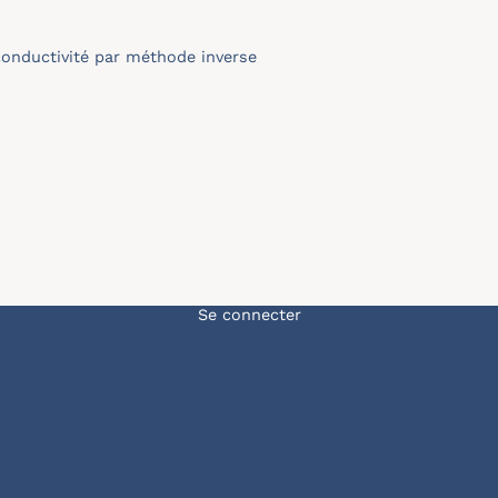
conductivité par méthode inverse
Menu du compte de l'u
Se connecter