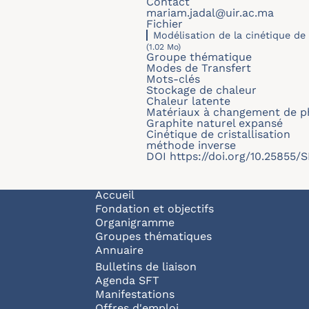
Contact
mariam.jadal@uir.ac.ma
Fichier
Modélisation de la cinétique d
(1.02 Mo)
Groupe thématique
Modes de Transfert
Mots-clés
Stockage de chaleur
Chaleur latente
Matériaux à changement de p
Graphite naturel expansé
Cinétique de cristallisation
méthode inverse
DOI
https://doi.org/10.25855
Navigation principale
Accueil
Fondation et objectifs
Organigramme
Groupes thématiques
Annuaire
Bulletins de liaison
Agenda SFT
Manifestations
Offres d'emploi