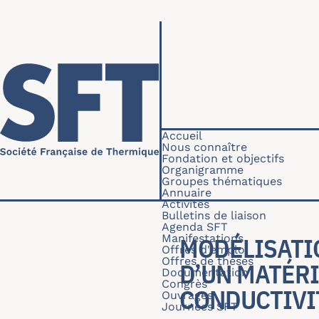
Aller au contenu principal
Navigation princip
Accueil
Nous connaître
Fondation et objectifs
Organigramme
Groupes thématiques
Annuaire
Activités
Bulletins de liaison
Agenda SFT
Manifestations
MODÉLISATIO
Offres d'emploi
Offres de thèses
D’UN MATÉR
Documentation
Congrès
CONDUCTIVI
Ouvrages
Journées SFT