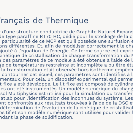
rançais de Thermique
 d’une structure conductrice de Graphite Naturel Expans
 type paraffine RT70 HC, dédié pour le stockage de la c
articularité de ce MCP est qu’il possède une surfusion et
ns différentes. Et, afin de modéliser correctement le c
outé à l’équation de l’énergie. Ce terme source est expri
inétique de cristallisation de chaque transformation du 
ion des paramètres de ce modèle a été obtenue à l’aide de
ge de températures restreinte et incomplète a pu être é
, la transformation était observée hors isotherme empêc
 contourner cet écueil, ces paramètres sont identifiés à 
mentaux. Pour cela, un dispositif expérimental qui permet
t fixe a été développé. Le lit fixe est composé de cylin
res ont été instrumentés. Un modèle numérique du chan
l Multiphysics est utilisé pour la simulation du transf
atlab pour l’identification des inconnues du système. Les
ont confrontés aux résultats trouvées à l’aide de la DSC 
 détermination de l’évolution de la cinétique de cristallis
positif et son modèle numérique sont utilisés pour valid
ndant la phase de solidification.