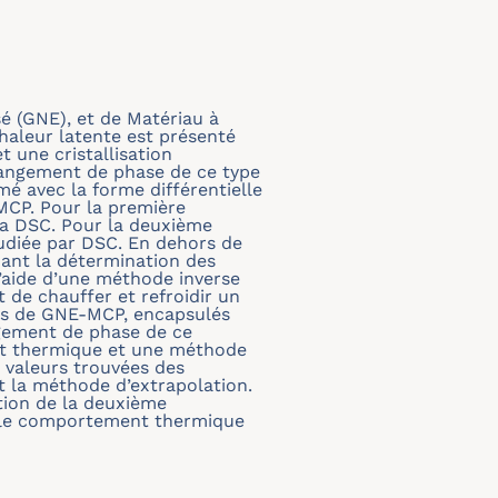
é (GNE), et de Matériau à
haleur latente est présenté
 une cristallisation
hangement de phase de ce type
mé avec la forme différentielle
MCP. Pour la première
 la DSC. Pour la deuxième
tudiée par DSC. En dehors de
hant la détermination des
l’aide d’une méthode inverse
 de chauffer et refroidir un
dres de GNE-MCP, encapsulés
gement de phase de ce
ert thermique et une méthode
 valeurs trouvées des
et la méthode d’extrapolation.
ation de la deuxième
er le comportement thermique