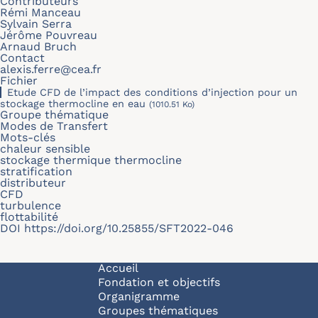
Contributeurs
Rémi Manceau
Sylvain Serra
Jérôme Pouvreau
Arnaud Bruch
Contact
alexis.ferre@cea.fr
Fichier
Etude CFD de l’impact des conditions d’injection pour un
stockage thermocline en eau
(1010.51 Ko)
Groupe thématique
Modes de Transfert
Mots-clés
chaleur sensible
stockage thermique thermocline
stratification
distributeur
CFD
turbulence
flottabilité
DOI
https://doi.org/10.25855/SFT2022-046
Navigation principale
Accueil
Fondation et objectifs
Organigramme
Groupes thématiques