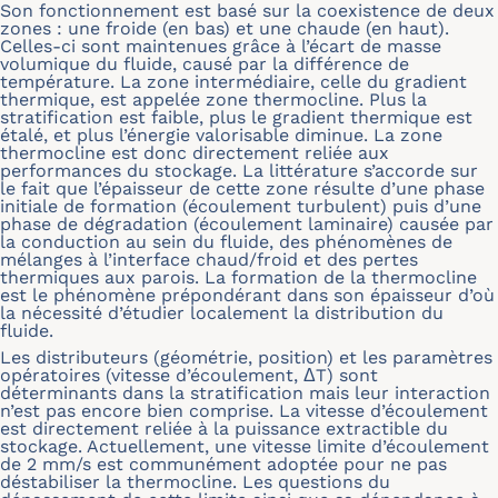
Son fonctionnement est basé sur la coexistence de deux
zones : une froide (en bas) et une chaude (en haut).
Celles-ci sont maintenues grâce à l’écart de masse
volumique du fluide, causé par la différence de
température. La zone intermédiaire, celle du gradient
thermique, est appelée zone thermocline. Plus la
stratification est faible, plus le gradient thermique est
étalé, et plus l’énergie valorisable diminue. La zone
thermocline est donc directement reliée aux
performances du stockage. La littérature s’accorde sur
le fait que l’épaisseur de cette zone résulte d’une phase
initiale de formation (écoulement turbulent) puis d’une
phase de dégradation (écoulement laminaire) causée par
la conduction au sein du fluide, des phénomènes de
mélanges à l’interface chaud/froid et des pertes
thermiques aux parois. La formation de la thermocline
est le phénomène prépondérant dans son épaisseur d’où
la nécessité d’étudier localement la distribution du
fluide.
Les distributeurs (géométrie, position) et les paramètres
opératoires (vitesse d’écoulement,
Δ
T) sont
déterminants dans la stratification mais leur interaction
n’est pas encore bien comprise. La vitesse d’écoulement
est directement reliée à la puissance extractible du
stockage. Actuellement, une vitesse limite d’écoulement
de 2 mm/s est communément adoptée pour ne pas
déstabiliser la thermocline. Les questions du