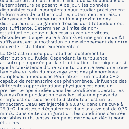
dépassement de cette limite ainsi que sa dépendance à
la température se posent. A ce jour, les données
disponibles sont incomplètes pour étudier précisément
la formation de la thermocline, notamment en raison
d’absence d’instrumentation fine à proximité des
distributeurs et de gamme d’essais dont l’étendue n’est
pas suffisante. Déterminer la limite de non-
stratification, couvrir des essais avec une vitesse
d’écoulement supérieure à 2mm/s et une gamme de
Δ
T
suffisante, est la motivation du développement de notre
nouvelle installation expérimentale.
La CFD est utilisée pour étudier localement la
distribution du fluide. Cependant, la turbulence
anisotrope imposée par la stratification thermique ainsi
que la coexistence d’une zone turbulente avec une zone
laminaire au sein du stockage sont des phénomènes
complexes à modéliser. Pour obtenir un modèle CFD
capable de retranscrire ces phénomènes, l’influence des
différentes approximations physiques est dans un
premier temps étudiée dans les conditions opératoires
issues d’une publication dans laquelle une phase de
charge est considérée et le distributeur est un jet
impactant. L’eau est injectée à 50.8∘C dans une cuve à
25.9∘C. La vitesse d’écoulement dans la cuve est de 0.76
mm/s. Dans cette configuration, les conditions d’entrée
(variables turbulentes, rampe et marche en débit) sont
étudiées.