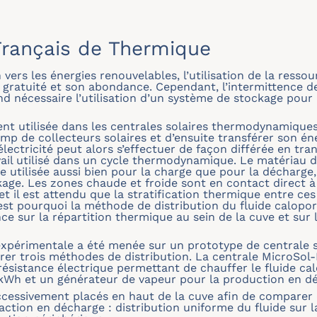
rançais de Thermique
 vers les énergies renouvelables, l’utilisation de la resso
 gratuité et son abondance. Cependant, l’intermittence de
 nécessaire l’utilisation d’un système de stockage pour 
 utilisée dans les centrales solaires thermodynamiques c
amp de collecteurs solaires et d’ensuite transférer son é
lectricité peut alors s’effectuer de façon différée en tra
avail utilisé dans un cycle thermodynamique. Le matériau 
 utilisée aussi bien pour la charge que pour la décharge
ge. Les zones chaude et froide sont en contact direct à l
t il est attendu que la stratification thermique entre ce
st pourquoi la méthode de distribution du fluide calopor
ce sur la répartition thermique au sein de la cuve et sur
xpérimentale a été menée sur un prototype de centrale s
 trois méthodes de distribution. La centrale MicroSol-
ésistance électrique permettant de chauffer le fluide cal
kWh et un générateur de vapeur pour la production en d
uccessivement placés en haut de la cuve afin de comparer
raction en décharge : distribution uniforme du fluide sur l