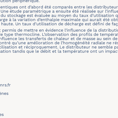
bution périphérique.
ntiques ont d’abord été comparés entre les distributeurs 
 Une étude paramétrique a ensuite été réalisée sur l’influ
u stockage est évaluée au moyen du taux d’utilisation q
rge à la variation d’enthalpie maximale qui aurait été obt
haute. Un taux d’utilisation de décharge est défini de faç
permis de mettre en évidence l’influence de la distributio
 type thermocline. L’observation des profils de tempéra
influence les transferts de chaleur et de masse au sein de 
ontré qu’une amélioration de l’homogénéité radiale ne r
ilisation et réciproquement. Le distributeur ne semble pa
ilisation tandis que le débit et la température ont un impa
rs.fr
ènes
es