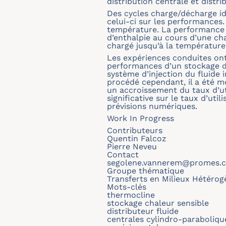
distribution centrale et distri
Des cycles charge/décharge ide
celui-ci sur les performances.
température. La performance d
d’enthalpie au cours d’une cha
chargé jusqu’à la température 
Les expériences conduites ont 
performances d’un stockage de
système d’injection du fluide 
procédé cependant, il a été m
un accroissement du taux d’ut
significative sur le taux d’ut
prévisions numériques.
Work In Progress
Contributeurs
Quentin Falcoz
Pierre Neveu
Contact
segolene.vannerem@promes.cn
Groupe thématique
Transferts en Milieux Hétérog
Mots-clés
thermocline
stockage chaleur sensible
distributeur fluide
centrales cylindro-paraboliqu