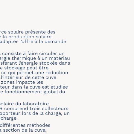
urce solaire présente des
 la production solaire
adapter l’offre à la demande
onsiste à faire circuler un
nergie thermique à un matériau
nsférant l’énergie stockée dans
de stockage peut être
, ce qui permet une réduction
’intérieur de cette cuve
s zones impacte les
teur dans la cuve est étudiée
 le fonctionnement global du
olaire du laboratoire
R comprend trois collecteurs
oporteur lors de la charge, un
écharge.
 différentes méthodes
a section de la cuve,