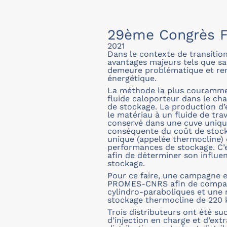
29ème Congrès F
2021
Dans le contexte de transition
avantages majeurs tels que sa
demeure problématique et rend
énergétique.
La méthode la plus couramment
fluide caloporteur dans le ch
de stockage. La production d’é
le matériau à un fluide de tr
conservé dans une cuve unique
conséquente du coût de stocka
unique (appelée thermocline) e
performances de stockage. C’e
afin de déterminer son influen
stockage.
Pour ce faire, une campagne e
PROMES-CNRS afin de comparer
cylindro-paraboliques et une r
stockage thermocline de 220 
Trois distributeurs ont été s
d’injection en charge et d’ext