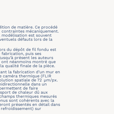
dition de matière. Ce procédé
on contraintes mécaniquement.
la modélisation est souvent
entuels défauts lors de la
ors du dépôt de fil fondu est
fabrication, puis ses
jusqu’à présent les auteurs
Ils ont néanmoins montré que
a qualité finale de la pièce.
nt la fabrication d’un mur en
Une caméra thermique (FLIR
olution spatiale de 72 μm/px.
idirectionnelle dans un
permettent de faire
nsport de chaleur dû aux
es champs thermiques mesurés
enus sont cohérents avec la
eront présentés en détail dans
 refroidissement) sur