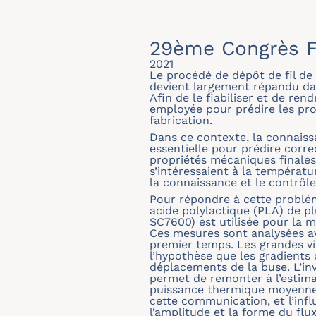
29ème Congrès F
2021
Le procédé de dépôt de fil de
devient largement répandu dan
Afin de le fiabiliser et de re
employée pour prédire les pro
fabrication.
Dans ce contexte, la connaissa
essentielle pour prédire corre
propriétés mécaniques finales.
s’intéressaient à la températ
la connaissance et le contrôle 
Pour répondre à cette problé
acide polylactique (PLA) de p
SC7600) est utilisée pour la 
Ces mesures sont analysées av
premier temps. Les grandes vi
l’hypothèse que les gradients
déplacements de la buse. L’in
permet de remonter à l’estima
puissance thermique moyenne a
cette communication, et l’inf
l’amplitude et la forme du flu