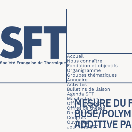
Aller au contenu principal
Navigation princip
Accueil
Nous connaître
Fondation et objectifs
Organigramme
Groupes thématiques
Annuaire
Activités
Bulletins de liaison
Agenda SFT
Manifestations
MESURE DU F
Offres d'emploi
Offres de thèses
BUSE/POLYM
Documentation
Congrès
ADDITIVE PA
Ouvrages
Journées SFT