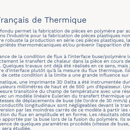
rançais de Thermique
 fondu permet la fabrication de pièces en polymère par a
s l’industrie pour la fabrication de pièces plastiques n
ndre robuste la production en série ces pièces plastiques, 
priétés thermomécaniques et/ou prévenir l’apparition d’év
nce de la condition de flux à l’interface buse/polymère l
ctement le transfert de chaleur dans la pièce en cours de 
 Quelques travaux ont déjà été réalisés en ce sens, mais 
ure d’interface plutôt qu’à la mesure du flux thermique. 
de cette condition à la limite a une grande influence sur l
matique, une imprimante 3D Delta a été instrumentée dura
lusieurs millimètres de haut et de 500 μm d’épaisseur. 
mesure transitoire du champ de température avec une rés
ec un modèle linéaire Eulerien du transfert thermique un
tesses de déplacements de buse (de l’ordre de 30 mm/s) 
 conductifs longitudinaux sont négligeables devant le tra
version par les moindres carrés de ce modèle à partir l
tion du flux en amplitude et en forme. Les résultats obt
pportée par la buse lors de la fusion du polymère. Ils s
luence de quelques paramètres procédés (vitesse de buse,
x sera étudiée.