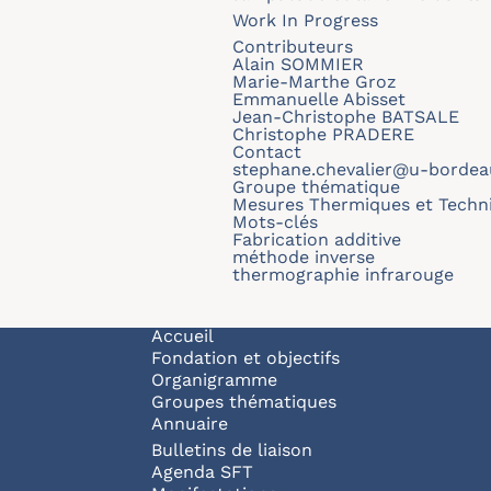
Work In Progress
Contributeurs
Alain SOMMIER
Marie-Marthe Groz
Emmanuelle Abisset
Jean-Christophe BATSALE
Christophe PRADERE
Contact
stephane.chevalier@u-bordeau
Groupe thématique
Mesures Thermiques et Techni
Mots-clés
Fabrication additive
méthode inverse
thermographie infrarouge
Navigation principale
Accueil
Fondation et objectifs
Organigramme
Groupes thématiques
Annuaire
Bulletins de liaison
Agenda SFT