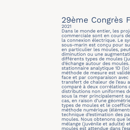
29ème Congrès F
2021
Dans le monde entier, les proj
commerciale sont en cours de
la connexion électrique. Le s
sous-marin est conçu pour su
en particulier les moules, peu
diminution ou une augmentatio
différents types de moules (juv
d’échange autour des moules. 
stationnaire analytique 1D (lo
méthode de mesure est validé
face et par comparaison avec u
transfert de chaleur de l’eau 
comparé à deux corrélations d
distributions non uniformes d
sous la mer principalement sur
cas, en raison d’une géométrie
types de moules et le coeffici
méthode numérique (éléments 
technique d’estimation des pa
moules. Nous obtenons que les
mélange (juvénile et adulte) e
moules est attendue dans l’es