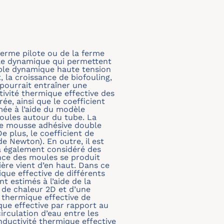
 ferme pilote ou de la ferme
le dynamique qui permettent
câble dynamique haute tension
la croissance de biofouling,
 pourrait entraîner une
ivité thermique effective des
ée, ainsi que le coefficient
mée à l’aide du modèle
moules autour du tube. La
ne mousse adhésive double
e plus, le coefficient de
de Newton). En outre, il est
 a également considéré des
nce des moules se produit
ère vient d’en haut. Dans ce
que effective de différents
t estimés à l’aide de la
 de chaleur 2D et d’une
 thermique effective de
que effective par rapport au
irculation d’eau entre les
ductivité thermique effective