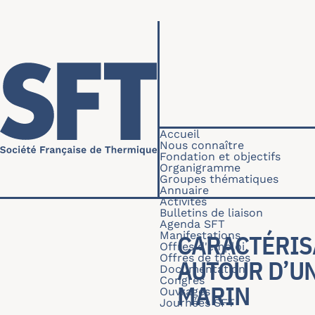
Aller au contenu principal
Navigation princip
Accueil
Nous connaître
Fondation et objectifs
Organigramme
Groupes thématiques
Annuaire
Activités
Bulletins de liaison
Agenda SFT
Manifestations
CARACTÉRIS
Offres d'emploi
Offres de thèses
AUTOUR D’U
Documentation
Congrès
MARIN
Ouvrages
Journées SFT