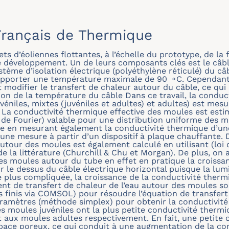
rançais de Thermique
ets d’éoliennes flottantes, à l’échelle du prototype, de la
 développement. Un de leurs composants clés est le câb
ystème d’isolation électrique (polyéthylène réticulé) du 
pporter une température maximale de 90 ∘C. Cependant, 
t modifier le transfert de chaleur autour du câble, ce qui
n de la température du câble Dans ce travail, la conduct
éniles, mixtes (juvéniles et adultes) et adultes) est mesur
La conductivité thermique effective des moules est esti
i de Fourier) valable pour une distribution uniforme des 
e en mesurant également la conductivité thermique d’u
ne mesure à partir d’un dispositif à plaque chauffante. D
autour des moules est également calculé en utilisant (loi 
e la littérature (Churchill & Chu et Morgan). De plus, on
es moules autour du tube en effet en pratique la croissa
 le dessus du câble électrique horizontal puisque la lumi
 plus compliquée, la croissance de la conductivité thermi
ent de transfert de chaleur de l’eau autour des moules son
finis via COMSOL) pour résoudre l’équation de transfert
ramètres (méthode simplex) pour obtenir la conductivité
 moules juvéniles ont la plus petite conductivité thermi
t aux moules adultes respectivement. En fait, une petite c
pace poreux, ce qui conduit à une augmentation de la con