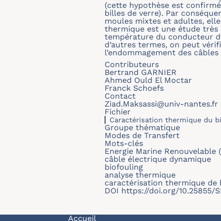
(cette hypothèse est confirm
billes de verre). Par conséque
moules mixtes et adultes, elle
thermique est une étude très i
température du conducteur d
d’autres termes, on peut vérif
l’endommagement des câbles 
Contributeurs
Bertrand GARNIER
Ahmed Ould El Moctar
Franck Schoefs
Contact
Ziad.Maksassi@univ-nantes.fr
Fichier
Caractérisation thermique du b
Groupe thématique
Modes de Transfert
Mots-clés
Energie Marine Renouvelable 
câble électrique dynamique
biofouling
analyse thermique
caractérisation thermique de 
DOI
https://doi.org/10.25855
Accueil