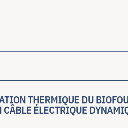
ale
ATION THERMIQUE DU BIOFO
N CÂBLE ÉLECTRIQUE DYNAMI