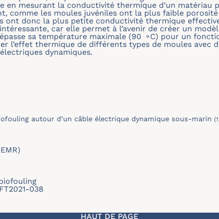
ée en mesurant la conductivité thermique d’un matériau 
nt, comme les moules juvéniles ont la plus faible porosité
s ont donc la plus petite conductivité thermique effective.
ntéressante, car elle permet à l’avenir de créer un modèl
épasse sa température maximale (90 ∘C) pour un foncti
ier l’effet thermique de différents types de moules avec d
électriques dynamiques.
iofouling autour d’un câble électrique dynamique sous-marin
(
(EMR)
biofouling
/SFT2021-038
HAUT DE PAGE