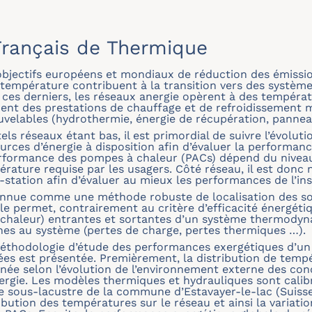
rançais de Thermique
bjectifs européens et mondiaux de réduction des émission
température contribuent à la transition vers des systèm
ces derniers, les réseaux anergie opèrent à des températu
nt des prestations de chauffage et de refroidissement ma
velables (hydrothermie, énergie de récupération, pannea
ls réseaux étant bas, il est primordial de suivre l’évolut
urces d’énergie à disposition afin d’évaluer la performan
 performance des pompes à chaleur (PACs) dépend du nive
érature requise par les usagers. Côté réseau, il est donc 
station afin d’évaluer au mieux les performances de l’ins
onnue comme une méthode robuste de localisation des sou
 permet, contrairement au critère d’efficacité énergéti
é, chaleur) entrantes et sortantes d’un système thermodyn
rnes au système (pertes de charge, pertes thermiques …).
méthodologie d’étude des performances exergétiques d’un
es est présentée. Premièrement, la distribution de tempé
nnée selon l’évolution de l’environnement externe des con
rgie. Les modèles thermiques et hydrauliques sont calib
 sous-lacustre de la commune d’Estavayer-le-lac (Suisse
bution des températures sur le réseau et ainsi la variati