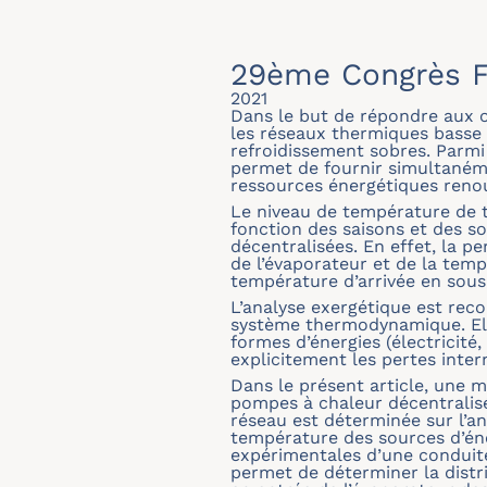
29ème Congrès F
2021
Dans le but de répondre aux o
les réseaux thermiques basse 
refroidissement sobres. Parmi 
permet de fournir simultanéme
ressources énergétiques renou
Le niveau de température de te
fonction des saisons et des so
décentralisées. En effet, la
de l’évaporateur et de la temp
température d’arrivée en sous-
L’analyse exergétique est rec
système thermodynamique. Elle
formes d’énergies (électricit
explicitement les pertes inte
Dans le présent article, une 
pompes à chaleur décentralisé
réseau est déterminée sur l’a
température des sources d’éne
expérimentales d’une conduite
permet de déterminer la distri