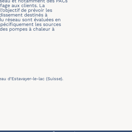
 réseau et notamment des PACs
fage aux clients. La
objectif de prévoir les
idissement destinés à
du réseau sont évaluées en
 spécifiquement les sources
s des pompes à chaleur à
u d’Estavayer-le-lac (Suisse).