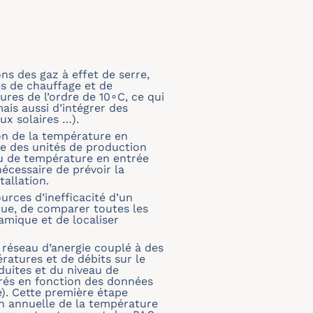
s des gaz à effet de serre,
es de chauffage et de
res de l’ordre de 10∘C, ce qui
is aussi d’intégrer des
ux solaires …).
ion de la température en
ce des unités de production
au de température en entrée
nécessaire de prévoir la
tallation.
rces d’inefficacité d’un
que, de comparer toutes les
amique et de localiser
 réseau d’anergie couplé à des
ratures et de débits sur le
duites et du niveau de
rés en fonction des données
). Cette première étape
on annuelle de la température