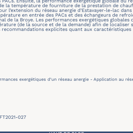
es PACs. Ensuite, la performance exergétique globale du
 de la température de fourniture de la prestation de chauf
r l’extension du réseau anergie d’Estavayer-le-lac dans l’
mpérature en entrée des PACs et des échangeurs de refro
onal de la Broye. Les performances exergétiques globales 
rature (de la source et de la demande) afin de localiser
des recommandations explicites quant aux caractéristique
mances exergétiques d’un réseau anergie - Application au résea
SFT2021-027