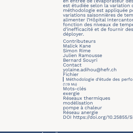
en entrée de l’évaporateur d
est étudiée selon la variation
méthodologie est appliquée pou
variations saisonnières de te
alimenter l’Hôpital Intercant
fonction des niveaux de tempé
d’inefficacité et de fournir 
déployer.
Contributeurs
Malick Kane
Simon Rime
Julien Ramousse
Bernard Souyri
Contact
yolaine.adihou@hefr.ch
Fichier
Méthodologie d’étude des perfor
(1.19 Mo)
Mots-clés
exergie
Réseaux thermiques
modélisation
pompe à chaleur
Réseau anergie
DOI
https://doi.org/10.25855/