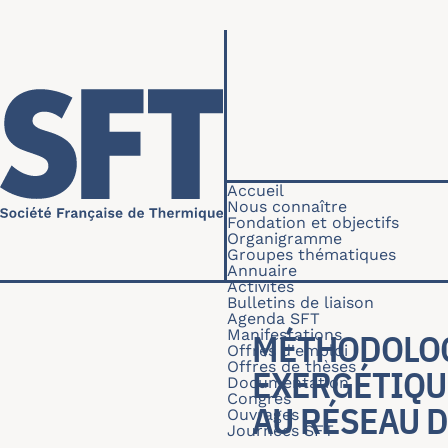
Aller au contenu principal
Navigation princip
Accueil
Nous connaître
Fondation et objectifs
Organigramme
Groupes thématiques
Annuaire
Activités
Bulletins de liaison
Agenda SFT
Manifestations
MÉTHODOLOG
Offres d'emploi
Offres de thèses
EXERGÉTIQUE
Documentation
Congrès
AU RÉSEAU D
Ouvrages
Journées SFT